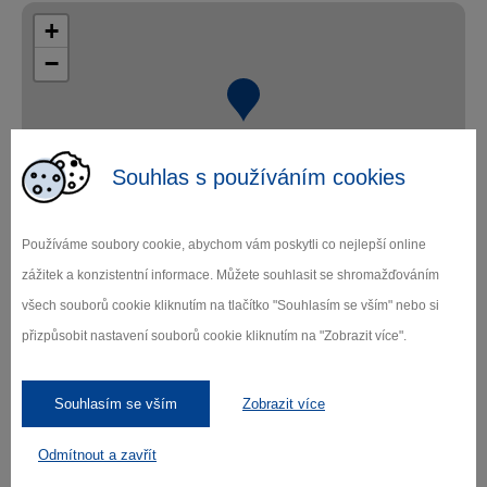
+
−
Souhlas s používáním cookies
Leaflet
|
© Seznam.cz a.s. a další
Používáme soubory cookie, abychom vám poskytli co nejlepší online
zážitek a konzistentní informace. Můžete souhlasit se shromažďováním
všech souborů cookie kliknutím na tlačítko "Souhlasím se vším" nebo si
přizpůsobit nastavení souborů cookie kliknutím na "Zobrazit více".
Zamilujte si Vysočinu
Souhlasím se vším
Zobrazit více
Přihlaste se k odběru našeho newsletteru
Odmítnout a zavřít
o novinkách.