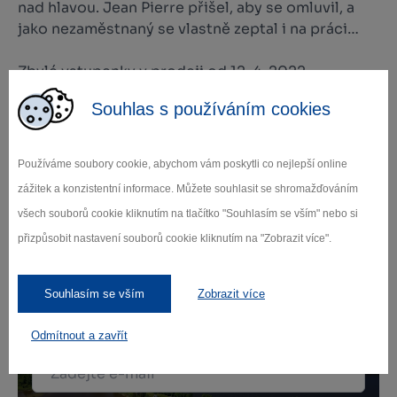
nad hlavou. Jean Pierre přišel, aby se omluvil, a
jako nezaměstnaný se vlastně zeptal i na práci…
Zbylé vstupenky v prodeji od 12. 4. 2022
Souhlas s používáním cookies
Vstupné: 360,-/390,- Kč
Používáme soubory cookie, abychom vám poskytli co nejlepší online
zážitek a konzistentní informace. Můžete souhlasit se shromažďováním
všech souborů cookie kliknutím na tlačítko "Souhlasím se vším" nebo si
Zamilujte si Vysočinu
přizpůsobit nastavení souborů cookie kliknutím na "Zobrazit více".
Přihlaste se k odběru našeho newsletteru
Souhlasím se vším
Zobrazit více
o novinkách.
Odmítnout a zavřít