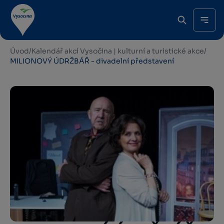
Úvod
/
Kalendář akcí Vysočina | kulturní a turistické akce
/
MILIONOVÝ ÚDRŽBÁŘ - divadelní představení