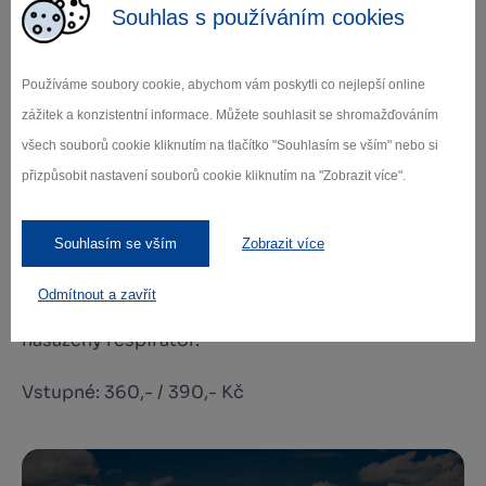
bezinfekčnosti nestačí.
Souhlas s používáním cookies
PCR testy mohou i nadále využívat jako doklad
bezinfekčnosti mladí ve věku 12 - 18 let, či lidé;
Používáme soubory cookie, abychom vám poskytli co nejlepší online
kteří se ze zdravotních důvodů očkovat nemohou;
zážitek a konzistentní informace. Můžete souhlasit se shromažďováním
lidé po první dávce vakcíny se musí prokázat
všech souborů cookie kliknutím na tlačítko "Souhlasím se vším" nebo si
vedle průkazu o aplikaci první dávky také
přizpůsobit nastavení souborů cookie kliknutím na "Zobrazit více".
negativním PCR testem.
Děti do 12 let i nadále žádné potvrzení předkládat
Souhlasím se vším
Zobrazit více
nemusí.
Odmítnout a zavřít
Všichni přítomní musí mít po celou dobu
nasazený respirátor.
Vstupné: 360,- / 390,- Kč