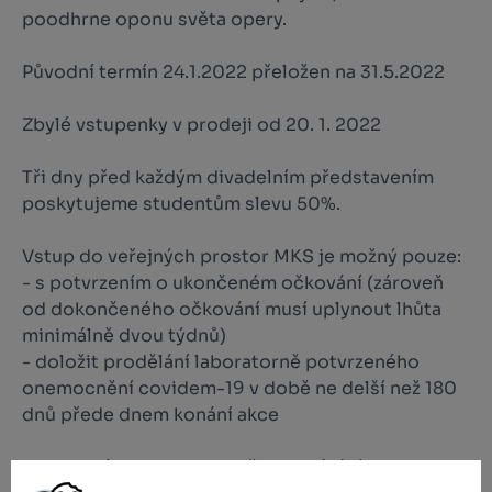
poodhrne oponu světa opery.
Původní termín 24.1.2022 přeložen na 31.5.2022
Zbylé vstupenky v prodeji od 20. 1. 2022
Tři dny před každým divadelním představením
poskytujeme studentům slevu 50%.
Vstup do veřejných prostor MKS je možný pouze:
- s potvrzením o ukončeném očkování (zároveň
od dokončeného očkování musí uplynout lhůta
minimálně dvou týdnů)
- doložit prodělání laboratorně potvrzeného
onemocnění covidem-19 v době ne delší než 180
dnů přede dnem konání akce
Antigenní ani PCR testy již k prokázání