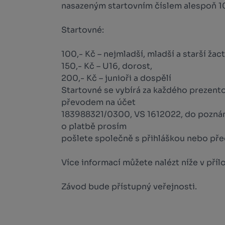
nasazeným startovním číslem alespoň 1
Startovné:
100,- Kč – nejmladší, mladší a starší žac
150,- Kč – U16, dorost,
200,- Kč – junioři a dospělí
Startovné se vybírá za každého prezent
převodem na účet
183988321/0300, VS 1612022, do poznám
o platbě prosím
pošlete společně s přihláškou nebo před
Více informací můžete nalézt níže v příl
Závod bude přístupný veřejnosti.