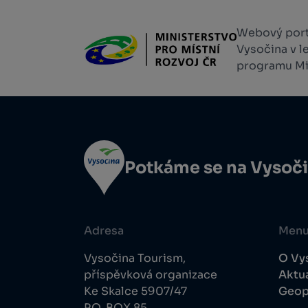
Webový portá
Vysočina v l
programu Min
Potkáme se na Vysoč
Adresa
Men
Vysočina Tourism,
O Vy
příspěvková organizace
Aktua
Ke Skalce 5907/47
Geop
P.O. BOX 85