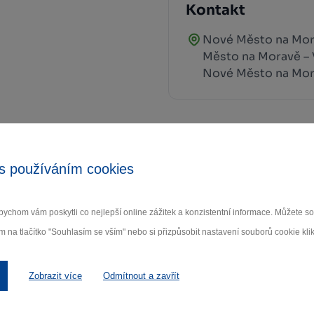
Kontakt
Nové Město na Mor
Město na Moravě – 
Nové Město na Mo
s používáním cookies
Zamilujte si Vysočinu
ychom vám poskytli co nejlepší online zážitek a konzistentní informace. Můžete 
m na tlačítko "Souhlasím se vším" nebo si přizpůsobit nastavení souborů cookie klik
ihlaste se k odběru našeho newsletteru o novinká
Zobrazit více
Odmítnout a zavřít
Odebí