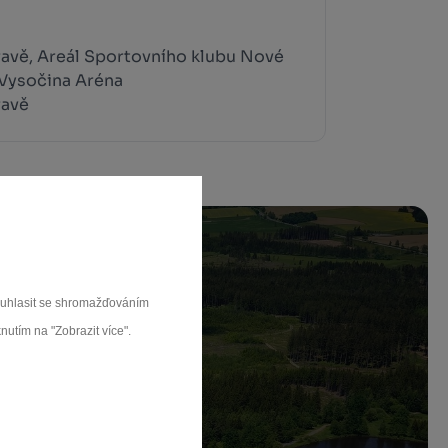
avě, Areál Sportovního klubu Nové
Vysočina Aréna
ravě
souhlasit se shromažďováním
nutím na "Zobrazit více".
ch.
rat