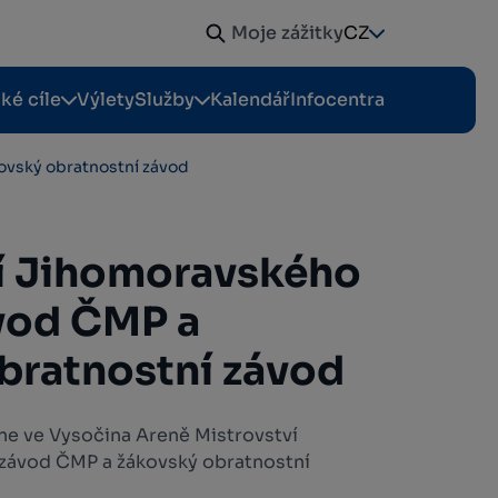
Moje zážitky
CZ
cké cíle
Výlety
Služby
Kalendář
Infocentra
kovský obratnostní závod
í Jihomoravského
ávod ČMP a
bratnostní závod
hne ve Vysočina Areně Mistrovství
 závod ČMP a žákovský obratnostní