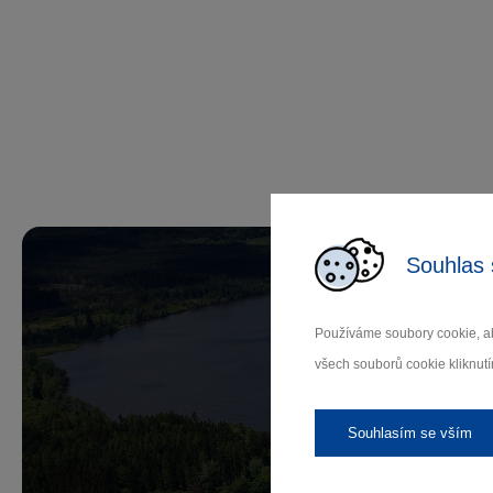
Souhlas 
Používáme soubory cookie, ab
všech souborů cookie kliknutí
Př
Souhlasím se vším