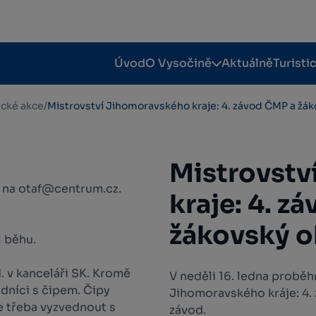
Úvod
O Vysočině
Aktuálně
Turisti
tické akce
/
Mistrovství Jihomoravského kraje: 4. závod ČMP a žá
Mistrovstv
e na otaf@centrum.cz.
kraje: 4. z
žákovský o
l běhu.
 v kanceláři SK. Kromě
V neděli 16. ledna probě
dníci s čipem. Čipy
Jihomoravského kráje: 4.
e třeba vyzvednout s
závod.