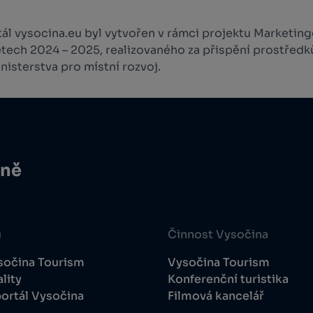
l vysocina.eu byl vytvořen v rámci projektu Marketingo
etech 2024 – 2025, realizovaného za přispění prostředk
isterstva pro místní rozvoj.
ině
u
Činnost Vysočina
sočina Tourism
Vysočina Tourism
lity
Konferenční turistika
ortál Vysočina
Filmová kancelář