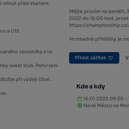
0 minut před startem.
Mějte prosím na paměti, ž
2022 do 16:00 hod. prost
https://championchip.cz/
tvo a U15
Hromadné přihlášky je mož
ovaného závodníka a to
Přidat zážitek
V
ky uvést klub. Potvrzení
ložte při výdeji čísel.
Kde a kdy
oze.
16.01.2022 09:30 -
Nové Město na Mo