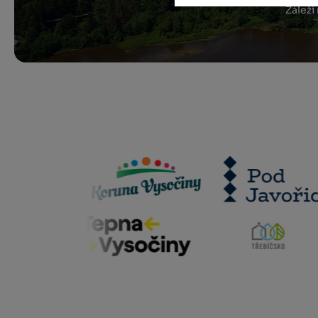
Záleží