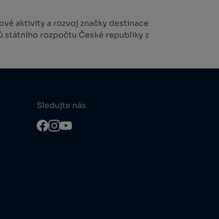
vé aktivity a rozvoj značky destinace
ů státního rozpočtu České republiky z
Sledujte nás