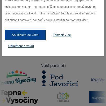
Používáme soubory cookie, abychom vám poskytli co nejlepší online
zážitek a konzistentní informace. Můžete souhlasit se shromažďováním
všech souborů cookie kliknutím na tlačítko "Souhlasím se vším" nebo si
přizpůsobit nastavení souborů cookie kliknutím na "Zobrazit více".
Záleží nám na ochraně osobních údajů.
Odebírat
Souhlasím se vším
Zobrazit více
Odmítnout a zavřít
Naši partneři