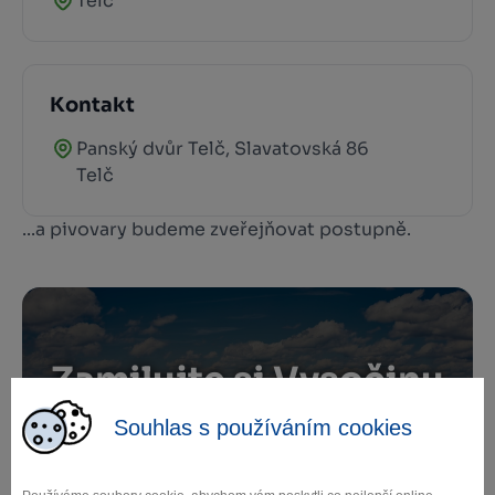
Telč
Kontakt
Panský dvůr Telč, Slavatovská 86
Telč
...a pivovary budeme zveřejňovat postupně.
Zamilujte si Vysočinu
Souhlas s používáním cookies
Přihlaste se k odběru našeho newsletteru
o novinkách.