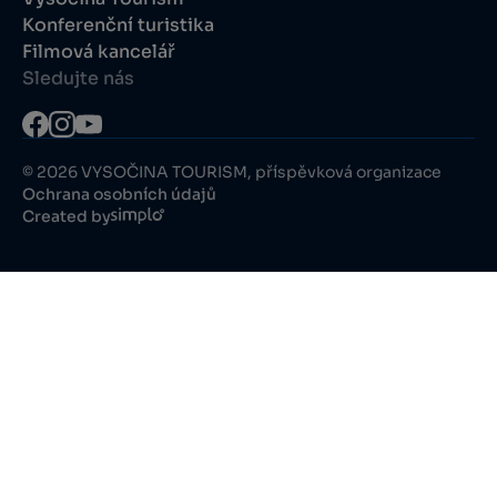
Konferenční turistika
Filmová kancelář
Sledujte nás
© 2026 VYSOČINA TOURISM, příspěvková organizace
Ochrana osobních údajů
Created by