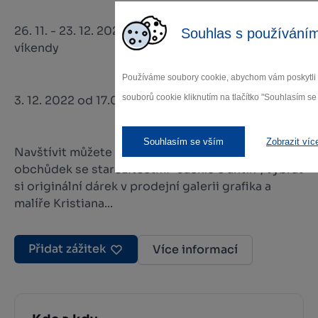
26. 11. - 23. 12. 2022 10.00 - 17.00 hod. Adventní
Souhlas s používáním
víkendy
Používáme soubory cookie, abychom vám poskytli c
souborů cookie kliknutím na tlačítko "Souhlasím se 
3. 12. 2022 od 17.00 hod. koncert Michaely Šedivé
Souhlasím se vším
Zobrazit víc
Navštívit můžete stálou expozici soch a obrazů,
obchůdek se starožitostmi "Jackie´s antik", vybrat
si originální dárek v prodejní galerii grafika a
malíře Kristiana...
Přidat zážitek
Více informací