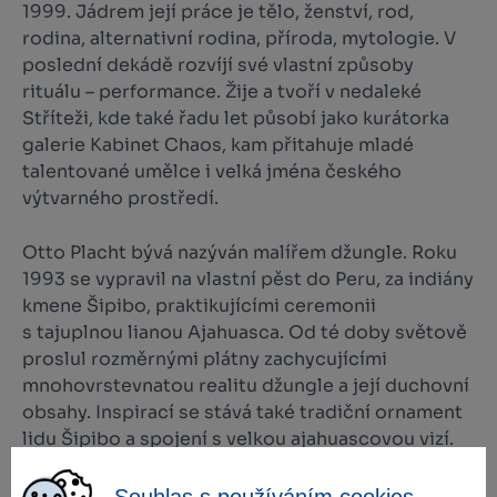
1999. Jádrem její práce je tělo, ženství, rod,
rodina, alternativní rodina, příroda, mytologie. V
poslední dekádě rozvíjí své vlastní způsoby
rituálu – performance. Žije a tvoří v nedaleké
Stříteži, kde také řadu let působí jako kurátorka
galerie Kabinet Chaos, kam přitahuje mladé
talentované umělce i velká jména českého
výtvarného prostředí.
Otto Placht bývá nazýván malířem džungle. Roku
1993 se vypravil na vlastní pěst do Peru, za indiány
kmene Šipibo, praktikujícími ceremonii
s tajuplnou lianou Ajahuasca. Od té doby světově
proslul rozměrnými plátny zachycujícími
mnohovrstevnatou realitu džungle a její duchovní
obsahy. Inspirací se stává také tradiční ornament
lidu Šipibo a spojení s velkou ajahuascovou vizí.
Neustálým cestováním a svými kulturními
aktivitami propojuje Otto aktivně středoevropské
Souhlas s používáním cookies