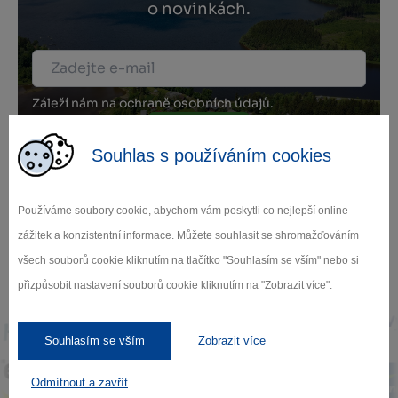
o novinkách.
Záleží nám na ochraně osobních údajů.
Odebírat
Souhlas s používáním cookies
Používáme soubory cookie, abychom vám poskytli co nejlepší online
zážitek a konzistentní informace. Můžete souhlasit se shromažďováním
všech souborů cookie kliknutím na tlačítko "Souhlasím se vším" nebo si
Naši partneři
přizpůsobit nastavení souborů cookie kliknutím na "Zobrazit více".
Souhlasím se vším
Zobrazit více
Odmítnout a zavřít