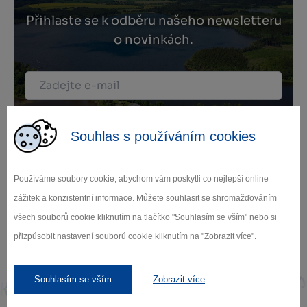
Přihlaste se k odběru našeho newsletteru
o novinkách.
Záleží nám na ochraně osobních údajů.
Odebírat
Souhlas s používáním cookies
Používáme soubory cookie, abychom vám poskytli co nejlepší online
zážitek a konzistentní informace. Můžete souhlasit se shromažďováním
všech souborů cookie kliknutím na tlačítko "Souhlasím se vším" nebo si
přizpůsobit nastavení souborů cookie kliknutím na "Zobrazit více".
Naši partneři
Souhlasím se vším
Zobrazit více