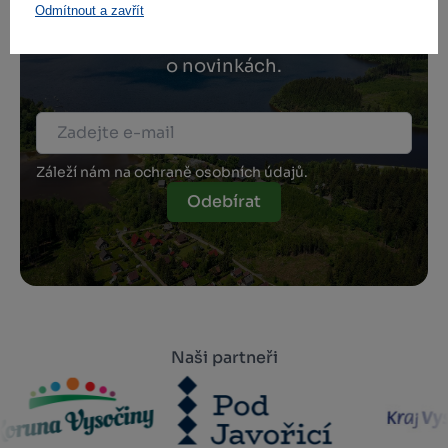
Odmítnout a zavřít
Přihlaste se k odběru našeho newsletteru
o novinkách.
Záleží nám na ochraně osobních údajů.
Odebírat
Naši partneři