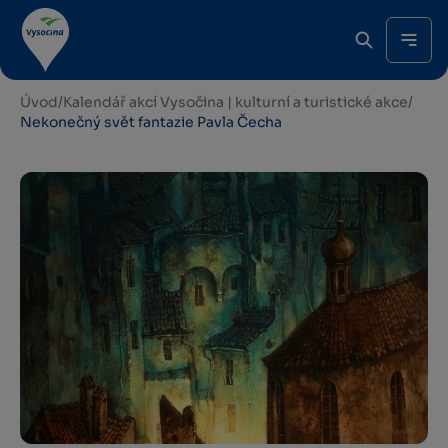
Úvod
/
Kalendář akcí Vysočina | kulturní a turistické akce
/
Nekonečný svět fantazie Pavla Čecha