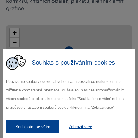
komiksů, knižních obálek, plakátů, ale i reklamní
grafice.
+
−
Souhlas s používáním cookies
Používáme soubory cookie, abychom vám poskytli co nejlepší online
Leaflet
|
© Seznam.cz a.s. a další
zážitek a konzistentní informace. Můžete souhlasit se shromažďováním
všech souborů cookie kliknutím na tlačítko "Souhlasím se vším" nebo si
přizpůsobit nastavení souborů cookie kliknutím na "Zobrazit více".
Souhlasím se vším
Zobrazit více
Zamilujte si Vysočinu