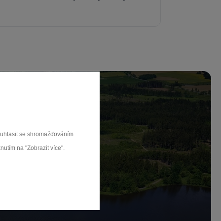
souhlasit se shromažďováním
ch.
nutím na "Zobrazit více".
rat