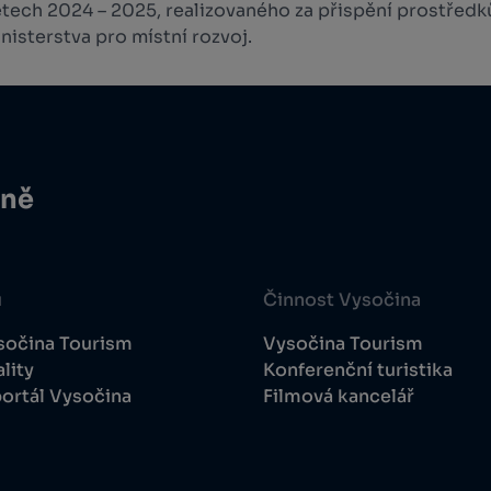
etech 2024 – 2025, realizovaného za přispění prostředk
isterstva pro místní rozvoj.
ině
u
Činnost Vysočina
sočina Tourism
Vysočina Tourism
lity
Konferenční turistika
ortál Vysočina
Filmová kancelář