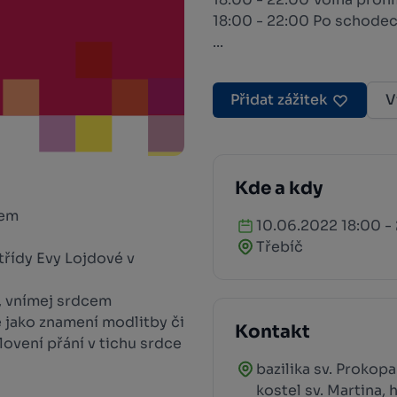
18:00 - 22:00 Po schodech
...
Přidat zážitek
V
Kde a kdy
řem
10.06.2022 18:00 -
Třebíč
třídy Evy Lojdové v
u, vnímej srdcem
 jako znamení modlitby či
Kontakt
ovení přání v tichu srdce
bazilika sv. Prokop
kostel sv. Martina, 