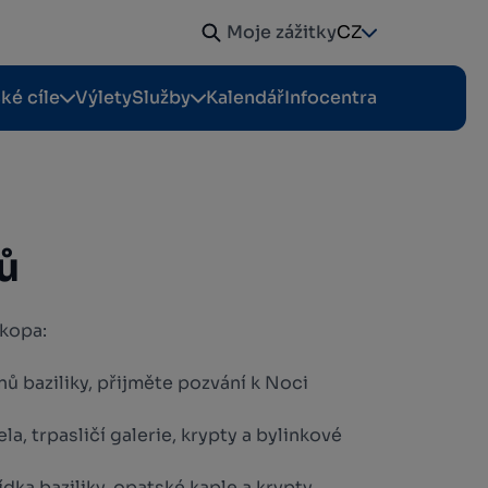
Moje zážitky
CZ
cké cíle
Výlety
Služby
Kalendář
Infocentra
ů
okopa:
nů baziliky, přijměte pozvání k Noci
a, trpasličí galerie, krypty a bylinkové
dka baziliky, opatské kaple a krypty