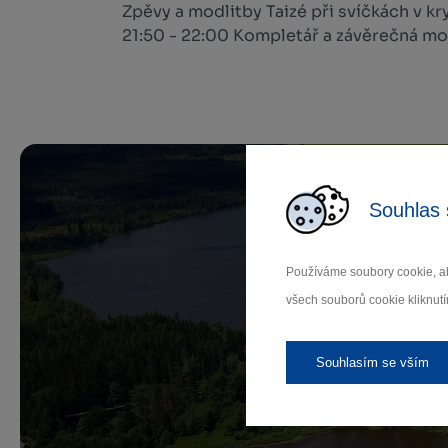
Zpěvy a modlitby Taizé při svíčkách v kr
21:50 - 22:00 Kompletář a závěrečná mod
Souhlas 
Používáme soubory cookie, ab
Př
všech souborů cookie kliknutí
Souhlasím se vším
Záleží