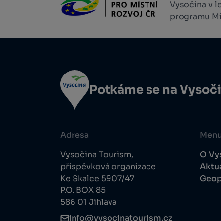
Vysočina v l
programu Min
Potkáme se na Vysoč
Adresa
Men
Vysočina Tourism,
O Vy
příspěvková organizace
Aktua
Ke Skalce 5907/47
Geop
P.O. BOX 85
586 01 Jihlava
info@vysocinatourism.cz