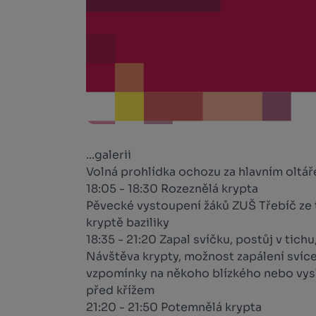
...galerii
Volná prohlídka ochozu za hlavním oltá
18:05 - 18:30 Rozeznělá krypta
Pěvecké vystoupení žáků ZUŠ Třebíč ze 
kryptě baziliky
18:35 - 21:20 Zapal svíčku, postůj v tich
Návštěva krypty, možnost zapálení svíce
vzpomínky na někoho blízkého nebo vysl
před křížem
21:20 - 21:50 Potemnělá krypta