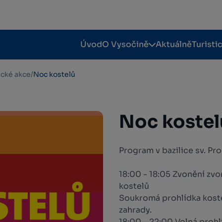
Úvod
O Vysočině
Aktuálně
Turisti
tické akce
/
Noc kostelů
Noc kostel
Program v bazilice sv. Pr
18:00 - 18:05 Zvonění zvo
kostelů
Soukromá prohlídka kostel
zahrady.
18:00 - 22:00 Volná prohlí