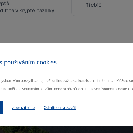
yptě
Třebíč
litba v kryptě baziliky
s používáním cookies
Zamilujte si Vysočinu
ychom vám poskytli co nejlepší online zážitek a konzistentní informace. Můžete 
ihlaste se k odběru našeho newsletteru o novinká
m na tlačítko "Souhlasím se vším" nebo si přizpůsobit nastavení souborů cookie klik
Odebí
Zobrazit více
Odmítnout a zavřít
 nám na ochraně osobních údajů.