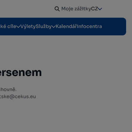
Moje zážitky
CZ
cké cíle
Výlety
Služby
Kalendář
Infocentra
ersenem
ihovně.
detske@cekus.eu