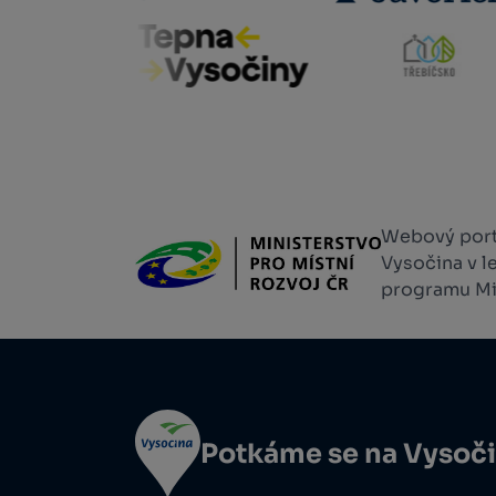
Webový portá
Vysočina v l
programu Min
Potkáme se na Vysoč