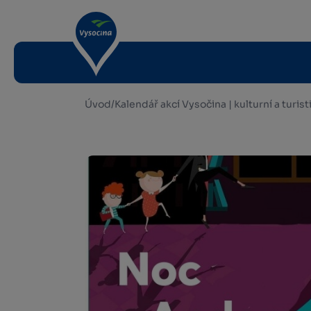
Úvod
/
Kalendář akcí Vysočina | kulturní a turis