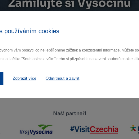
Zamilujte si Vysočinu
ihlaste se k odběru našeho newsletteru o novinká
s používáním cookies
Odebí
ychom vám poskytli co nejlepší online zážitek a konzistentní informace. Můžete 
 nám na ochraně osobních údajů.
m na tlačítko "Souhlasím se vším" nebo si přizpůsobit nastavení souborů cookie klik
Zobrazit více
Odmítnout a zavřít
Naši partneři