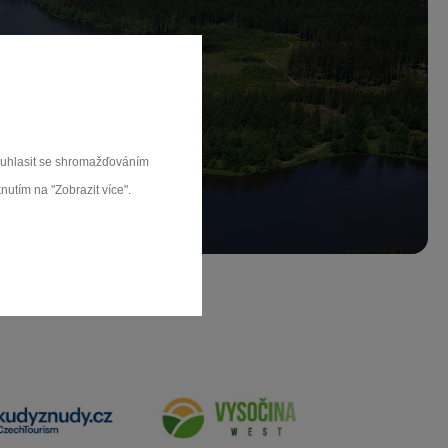
ch.
rat
souhlasit se shromažďováním
nutím na "Zobrazit více".