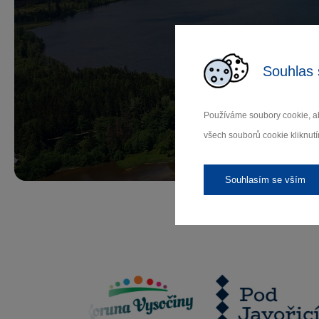
Př
Souhlas 
Používáme soubory cookie, ab
Záleží
všech souborů cookie kliknutí
Souhlasím se vším