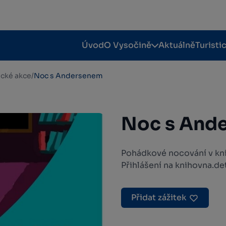
Úvod
O Vysočině
Aktuálně
Turisti
tické akce
/
Noc s Andersenem
Noc s And
Pohádkové nocování v kn
Přihlášení na knihovna.
Přidat zážitek