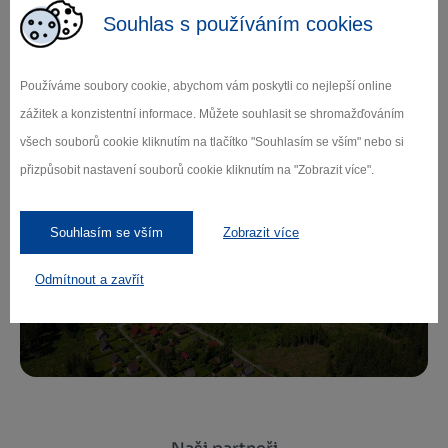
Souhlas s používáním cookies
Zamilujte si Vysočinu
Používáme soubory cookie, abychom vám poskytli co nejlepší online
zážitek a konzistentní informace. Můžete souhlasit se shromažďováním
Přihlaste se k odběru našeho newsletteru
všech souborů cookie kliknutím na tlačítko "Souhlasím se vším" nebo si
o novinkách.
přizpůsobit nastavení souborů cookie kliknutím na "Zobrazit více".
Souhlasím se vším
Zobrazit více
Záleží nám na ochraně osobních údajů.
Odmítnout a zavřít
Odebírat