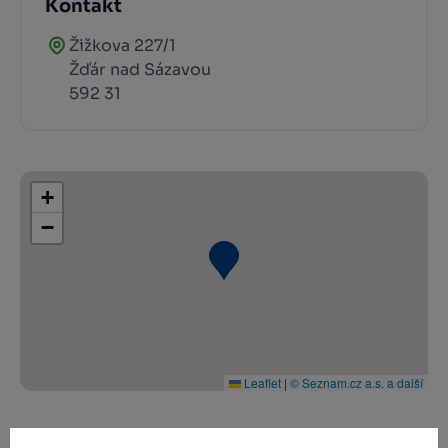
Kontakt
Žižkova 227/1
Žďár nad Sázavou
592 31
+
−
Leaflet
|
© Seznam.cz a.s. a další