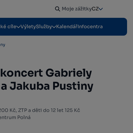
Moje zážitky
CZ
cké cíle
Výlety
Služby
Kalendář
Infocentra
iny
koncert Gabriely
a Jakuba Pustiny
00 Kč, ZTP a děti do 12 let 125 Kč
entrum Polná