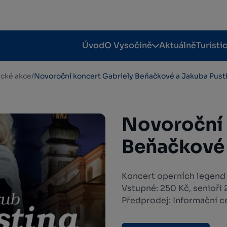
Úvod
O Vysočině
Aktuálně
Turisti
tické akce
/
Novoroční koncert Gabriely Beňačkové a Jakuba Pust
Novoroční 
Beňačkové 
Koncert operních legend
Vstupné: 250 Kč, senioři 2
Předprodej: Informační c