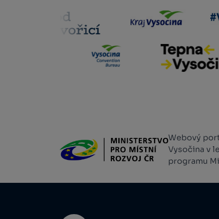
Webový portá
Vysočina v l
programu Min