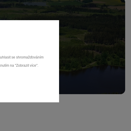
ch.
souhlasit se shromažďováním
rat
nutím na "Zobrazit více".