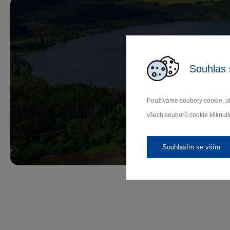
Souhlas 
Př
Používáme soubory cookie, ab
všech souborů cookie kliknutí
Záleží
Souhlasím se vším