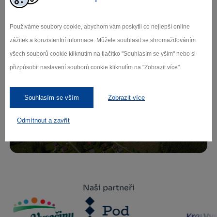
Zamilujte si Vysočinu
Používáme soubory cookie, abychom vám poskytli co nejlepší online
Přihlaste se k odběru našeho newsletteru
zážitek a konzistentní informace. Můžete souhlasit se shromažďováním
o novinkách.
všech souborů cookie kliknutím na tlačítko "Souhlasím se vším" nebo si
přizpůsobit nastavení souborů cookie kliknutím na "Zobrazit více".
Záleží nám na ochraně osobních údajů.
Souhlasím se vším
Zobrazit více
Odebírat
Odmítnout a zavřít
Naši partneři