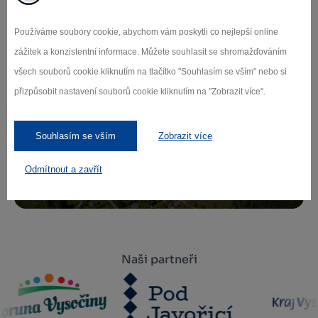
Přihlaste se k odběru našeho newsletteru
Používáme soubory cookie, abychom vám poskytli co nejlepší online
o novinkách.
zážitek a konzistentní informace. Můžete souhlasit se shromažďováním
všech souborů cookie kliknutím na tlačítko "Souhlasím se vším" nebo si
přizpůsobit nastavení souborů cookie kliknutím na "Zobrazit více".
Záleží nám na ochraně osobních údajů.
Souhlasím se vším
Zobrazit více
Odebírat
Odmítnout a zavřít
Naši partneři