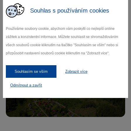
Souhlas s používáním cookies
Zamilujte si Vysočinu
Používáme soubory cookie, abychom vám poskytli co nejlepší online
zážitek a konzistentní informace. Můžete souhlasit se shromažďováním
Přihlaste se k odběru našeho newsletteru
všech souborů cookie kliknutím na tlačítko "Souhlasím se vším" nebo si
o novinkách.
přizpůsobit nastavení souborů cookie kliknutím na "Zobrazit více".
Souhlasím se vším
Zobrazit více
Záleží nám na ochraně osobních údajů.
Odmítnout a zavřít
Odebírat