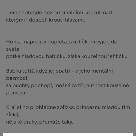
...nic neobejde bez originálních kouzel, nad
kterými i dospělí kroutí hlavami.
Honza, naprostý popleta, s uzlíčkem vyjde do
světa,
potká hladovou babičku, získá kouzelnou jehličku.
Babka totiž, když jej spatří - v jeho mentální
bezmoci,
za buchty pochopí, možná za tři, nutnost kouzelné
pomoci.
Král si ho prohlédne zblízka, princeznu mladou tím
získá,
nějaké draky, přemůže taky.