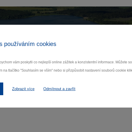
Zamilujte si Vysočinu
s používáním cookies
ihlaste se k odběru našeho newsletteru o novinká
ychom vám poskytli co nejlepší online zážitek a konzistentní informace. Můžete 
Odebí
m na tlačítko "Souhlasím se vším" nebo si přizpůsobit nastavení souborů cookie klik
 nám na ochraně osobních údajů.
Zobrazit více
Odmítnout a zavřít