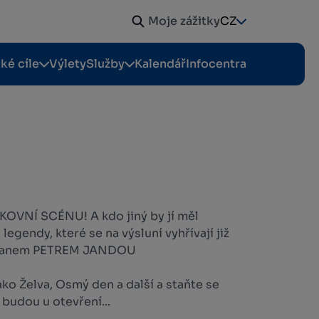
Moje zážitky
CZ
cké cíle
Výlety
Služby
Kalendář
Infocentra
NÍ SCÉNU! A kdo jiný by jí měl
legendy, které se na výsluní vyhřívají již
ntmanem PETREM JANDOU
jako Želva, Osmý den a další a staňte se
 budou u otevření...