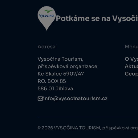
Potkáme se na Vysoč
Adresa
Men
Vysočina Tourism,
O Vy
příspěvková organizace
Aktua
Ke Skalce 5907/47
Geop
P.O. BOX 85
586 01 Jihlava
info@vysocinatourism.cz
© 2026 VYSOČINA TOURISM, příspěvková org