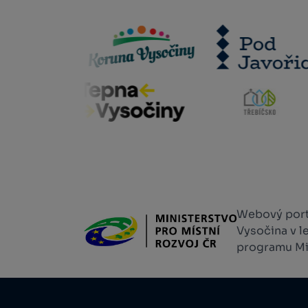
Webový portá
Vysočina v l
programu Min