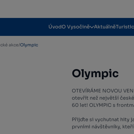
Úvod
O Vysočině
Aktuálně
Turisti
tické akce
/
Olympic
Olympic
OTEVÍRÁME NOVOU VENKOV
otevřít než největší české 
60 let! OLYMPIC s fro
Přijďte si vychutnat hity 
prvními návštěvníky, kteří