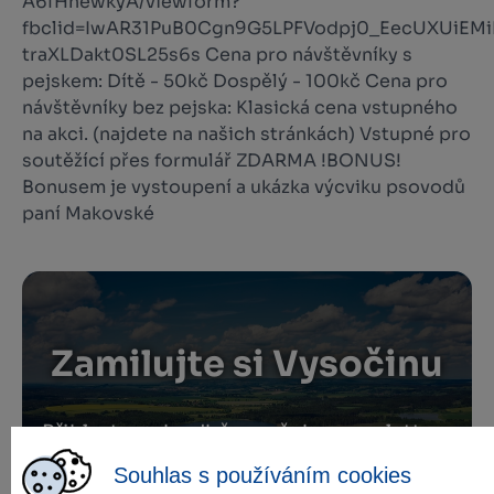
A6fHhewkyA/viewform?
fbclid=IwAR31PuB0Cgn9G5LPFVodpj0_EecUXUiEMi
traXLDakt0SL25s6s Cena pro návštěvníky s
pejskem: Dítě - 50kč Dospělý - 100kč Cena pro
návštěvníky bez pejska: Klasická cena vstupného
na akci. (najdete na našich stránkách) Vstupné pro
soutěžící přes formulář ZDARMA !BONUS!
Bonusem je vystoupení a ukázka výcviku psovodů
paní Makovské
Zamilujte si Vysočinu
Přihlaste se k odběru našeho newsletteru
o novinkách.
Souhlas s používáním cookies