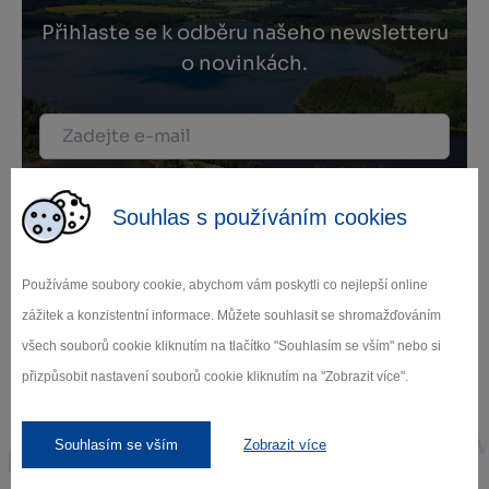
Přihlaste se k odběru našeho newsletteru
o novinkách.
Záleží nám na ochraně osobních údajů.
Odebírat
Souhlas s používáním cookies
Používáme soubory cookie, abychom vám poskytli co nejlepší online
zážitek a konzistentní informace. Můžete souhlasit se shromažďováním
všech souborů cookie kliknutím na tlačítko "Souhlasím se vším" nebo si
přizpůsobit nastavení souborů cookie kliknutím na "Zobrazit více".
Naši partneři
Souhlasím se vším
Zobrazit více