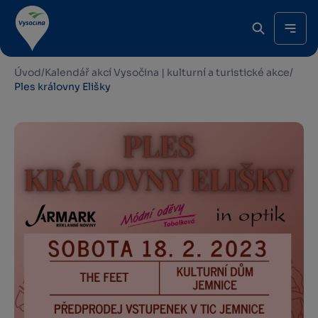
Úvod
/
Kalendář akcí Vysočina | kulturní a turistické akce
/
Ples královny Elišky