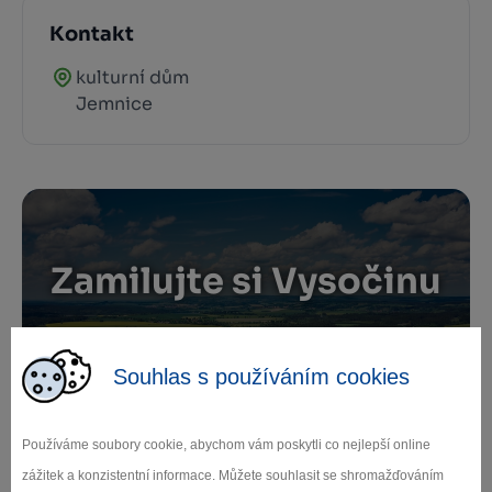
Kontakt
kulturní dům
Jemnice
Zamilujte si Vysočinu
Přihlaste se k odběru našeho newsletteru
Souhlas s používáním cookies
o novinkách.
Používáme soubory cookie, abychom vám poskytli co nejlepší online
zážitek a konzistentní informace. Můžete souhlasit se shromažďováním