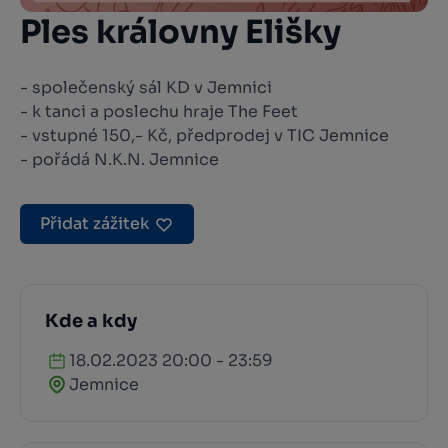
Ples královny Elišky
- společenský sál KD v Jemnici
- k tanci a poslechu hraje The Feet
- vstupné 150,- Kč, předprodej v TIC Jemnice
- pořádá N.K.N. Jemnice
Přidat zážitek
Kde a kdy
18.02.2023 20:00 - 23:59
Jemnice