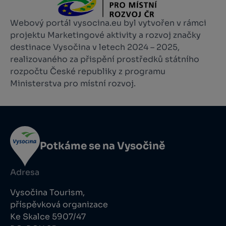
Webový portál vysocina.eu byl vytvořen v rámci
projektu Marketingové aktivity a rozvoj značky
destinace Vysočina v letech 2024 – 2025,
realizovaného za přispění prostředků státního
rozpočtu České republiky z programu
Ministerstva pro místní rozvoj.
Potkáme se na Vysočině
Adresa
Vysočina Tourism,
příspěvková organizace
Ke Skalce 5907/47