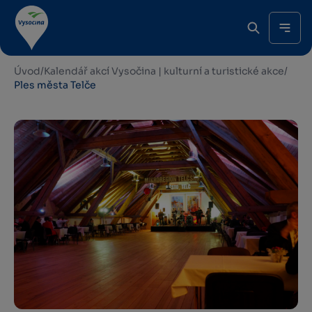
Úvod
/
Kalendář akcí Vysočina | kulturní a turistické akce
/
Ples města Telče