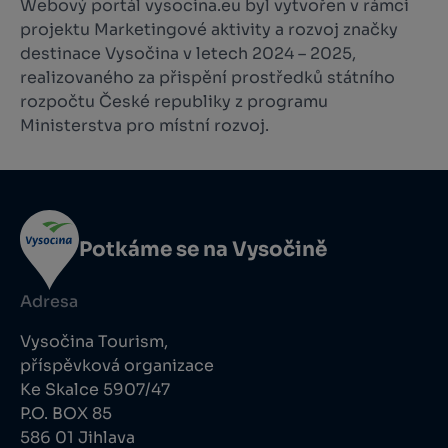
Webový portál vysocina.eu byl vytvořen v rámci
projektu Marketingové aktivity a rozvoj značky
destinace Vysočina v letech 2024 – 2025,
realizovaného za přispění prostředků státního
rozpočtu České republiky z programu
Ministerstva pro místní rozvoj.
Potkáme se na Vysočině
Adresa
Vysočina Tourism,
příspěvková organizace
Ke Skalce 5907/47
P.O. BOX 85
586 01 Jihlava