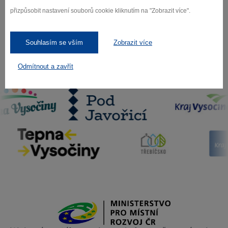
přizpůsobit nastavení souborů cookie kliknutím na "Zobrazit více".
Souhlasím se vším
Zobrazit více
Odmítnout a zavřít
Naši partneři