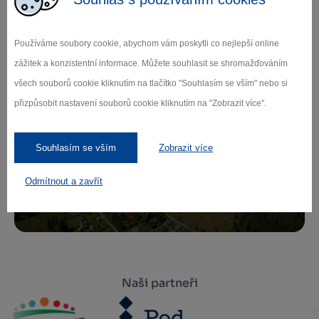
Zamilujte si Vysočinu
Používáme soubory cookie, abychom vám poskytli co nejlepší online
Přihlaste se k odběru našeho newsletteru
zážitek a konzistentní informace. Můžete souhlasit se shromažďováním
o novinkách.
všech souborů cookie kliknutím na tlačítko "Souhlasím se vším" nebo si
přizpůsobit nastavení souborů cookie kliknutím na "Zobrazit více".
Souhlasím se vším
Zobrazit více
Záleží nám na ochraně osobních údajů.
Odebírat
Odmítnout a zavřít
Naši partneři