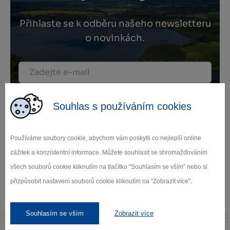
Přihlaste se k odběru našeho newsletteru
o novinkách.
Záleží nám na ochraně osobních údajů.
Souhlas s používáním cookies
Odebírat
Používáme soubory cookie, abychom vám poskytli co nejlepší online
zážitek a konzistentní informace. Můžete souhlasit se shromažďováním
všech souborů cookie kliknutím na tlačítko "Souhlasím se vším" nebo si
přizpůsobit nastavení souborů cookie kliknutím na "Zobrazit více".
Naši partneři
Souhlasím se vším
Zobrazit více