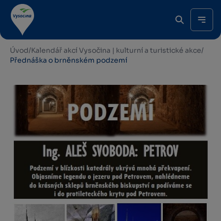
Úvod
/
Kalendář akcí Vysočina | kulturní a turistické akce
/
Přednáška o brněnském podzemí