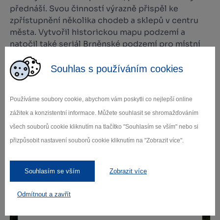
přednáší. Svou činností výrazně přispěl ke
zpřístupnění několika chodeb a sklepů v centru
města. Vytvořil historickou mapu podzemí a
natočil také seriál Brněnské podzemí pro místní
televizi bTV.
Souhlas s používáním cookies
Vstupné: 50,- Kč
Používáme soubory cookie, abychom vám poskytli co nejlepší online
zážitek a konzistentní informace. Můžete souhlasit se shromažďováním
všech souborů cookie kliknutím na tlačítko "Souhlasím se vším" nebo si
Zamilujte si Vysočinu
přizpůsobit nastavení souborů cookie kliknutím na "Zobrazit více".
Souhlasím se vším
Zobrazit více
Přihlaste se k odběru našeho newsletteru
o novinkách.
Odmítnout a zavřít