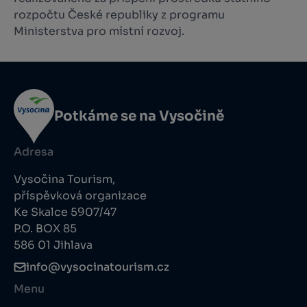
rozpočtu České republiky z programu
Ministerstva pro místní rozvoj.
Potkáme se na Vysočině
Adresa
Vysočina Tourism,
příspěvková organizace
Ke Skalce 5907/47
P.O. BOX 85
586 01 Jihlava
info@vysocinatourism.cz
Menu