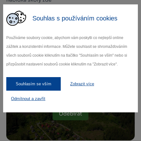
Souhlas s používáním cookies
Používáme soubory cookie, abychom vám poskytli co nejlepší online
Zamilujte si Vysočinu
zážitek a konzistentní informace. Můžete souhlasit se shromažďováním
všech souborů cookie kliknutím na tlačítko "Souhlasím se vším" nebo si
Přihlaste se k odběru našeho newsletteru
přizpůsobit nastavení souborů cookie kliknutím na "Zobrazit více".
o novinkách.
Souhlasím se vším
Zobrazit více
Odmítnout a zavřít
Záleží nám na ochraně osobních údajů.
Odebírat