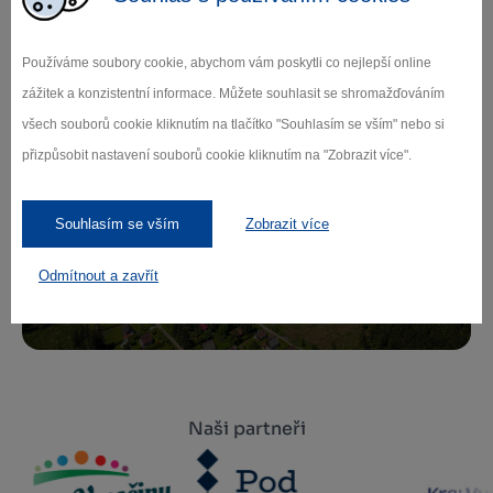
Zamilujte si Vysočinu
Používáme soubory cookie, abychom vám poskytli co nejlepší online
Přihlaste se k odběru našeho newsletteru
zážitek a konzistentní informace. Můžete souhlasit se shromažďováním
o novinkách.
všech souborů cookie kliknutím na tlačítko "Souhlasím se vším" nebo si
přizpůsobit nastavení souborů cookie kliknutím na "Zobrazit více".
Záleží nám na ochraně osobních údajů.
Souhlasím se vším
Zobrazit více
Odebírat
Odmítnout a zavřít
Naši partneři