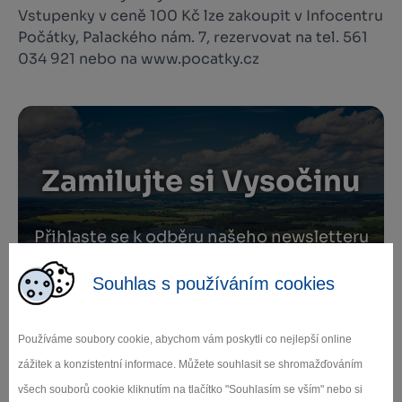
Vstupenky v ceně 100 Kč lze zakoupit v Infocentru
Počátky, Palackého nám. 7, rezervovat na tel. 561
034 921 nebo na www.pocatky.cz
Zamilujte si Vysočinu
Přihlaste se k odběru našeho newsletteru
o novinkách.
Souhlas s používáním cookies
Používáme soubory cookie, abychom vám poskytli co nejlepší online
Záleží nám na ochraně osobních údajů.
zážitek a konzistentní informace. Můžete souhlasit se shromažďováním
Odebírat
všech souborů cookie kliknutím na tlačítko "Souhlasím se vším" nebo si