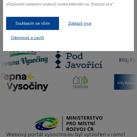
přizpůsobit nastavení souborů cookie kliknutím na "Zobrazit více".
Souhlasím se vším
Zobrazit více
Odmítnout a zavřít
Naši partneři
Webový portál vysocina.eu byl vytvořen v rámci