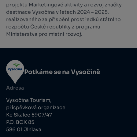
projektu Marketingové aktivity a rozvoj značky
destinace Vysočina v letech 2024 – 2025,
realizovaného za přispění prostředků státního
rozpočtu České republiky z programu
Ministerstva pro místní rozvoj.
Potkáme se na Vysočině
Adresa
Vysočina Tourism,
příspěvková organizace
Ke Skalce 5907/47
P.O. BOX 85
586 01 Jihlava