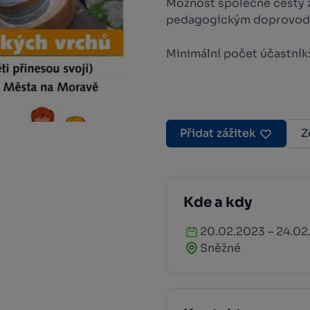
Možnost společné cesty 
pedagogickým doprovod
Minimální počet účastník:
Přidat zážitek
Z
Kde a kdy
20.02.2023 – 24.02
Sněžné