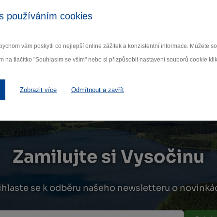
s používáním cookies
ychom vám poskytli co nejlepší online zážitek a konzistentní informace. Můžete 
m na tlačítko "Souhlasím se vším" nebo si přizpůsobit nastavení souborů cookie klik
Zobrazit více
Odmítnout a zavřít
Zamilujte si Vysočinu
ihlaste se k odběru našeho newsletteru o novinká