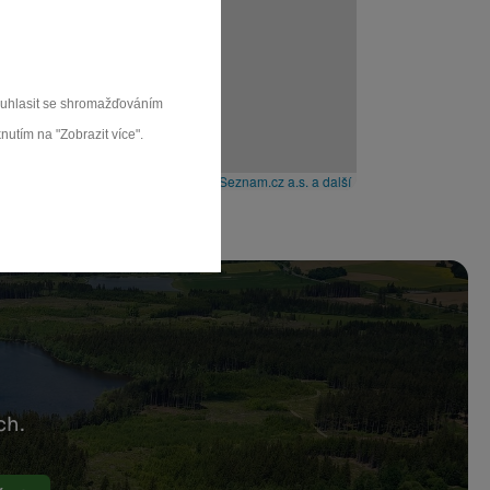
souhlasit se shromažďováním
nutím na "Zobrazit více".
Leaflet
|
© Seznam.cz a.s. a další
ch.