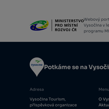
Webový portá
Vysočina v l
programu Min
Potkáme se na Vysoč
Adresa
Men
Vysočina Tourism,
O Vy
příspěvková organizace
Aktua