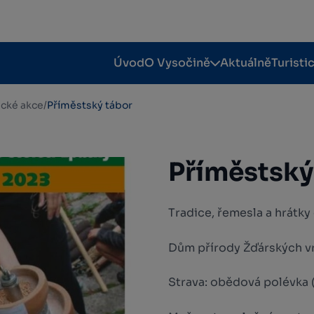
Úvod
O Vysočině
Aktuálně
Turisti
tické akce
/
Příměstský tábor
Příměstský
Tradice, řemesla a hrátky 
Dům přírody Žďárských v
Strava: obědová polévka (