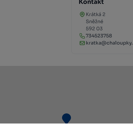
Kontakt
Krátká 2
Sněžné
592 03
734523758
kratka@chaloupky.