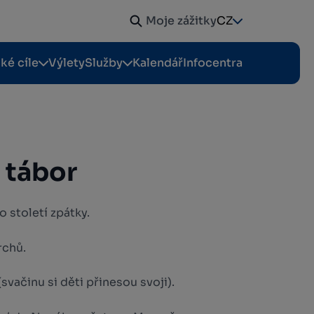
Moje zážitky
CZ
cké cíle
Výlety
Služby
Kalendář
Infocentra
 tábor
o století zpátky.
rchů.
svačinu si děti přinesou svoji).