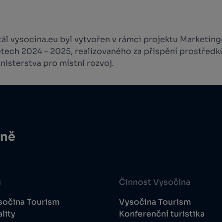
l vysocina.eu byl vytvořen v rámci projektu Marketingo
etech 2024 – 2025, realizovaného za přispění prostředk
isterstva pro místní rozvoj.
ině
u
Činnost Vysočina
sočina Tourism
Vysočina Tourism
lity
Konferenční turistika