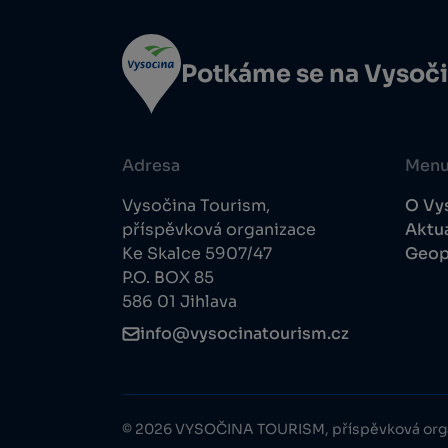
Potkáme se na Vysoč
Adresa
Men
Vysočina Tourism,
O Vy
příspěvková organizace
Aktua
Ke Skalce 5907/47
Geop
P.O. BOX 85
586 01 Jihlava
info@vysocinatourism.cz
© 2026 VYSOČINA TOURISM, příspěvková org