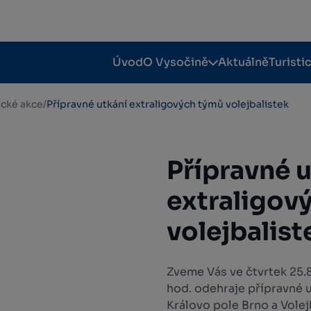
Úvod
O Vysočině
Aktuálně
Turisti
tické akce
/
Přípravné utkání extraligových týmů volejbalistek
Přípravné 
extraligov
volejbalist
Zveme Vás ve čtvrtek 25.8
hod. odehraje přípravné u
Královo pole Brno a Volej