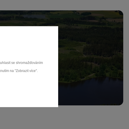
ch.
souhlasit se shromažďováním
nutím na "Zobrazit více".
rat