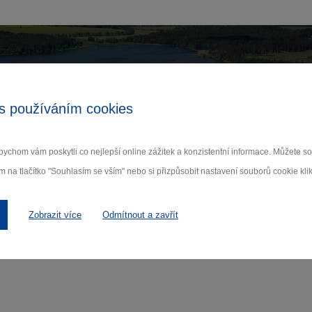
Zamilujte si Vysočinu
s používáním cookies
ihlaste se k odběru našeho newsletteru o novinká
ychom vám poskytli co nejlepší online zážitek a konzistentní informace. Můžete 
m na tlačítko "Souhlasím se vším" nebo si přizpůsobit nastavení souborů cookie klik
Odebí
 nám na ochraně osobních údajů.
Zobrazit více
Odmítnout a zavřít