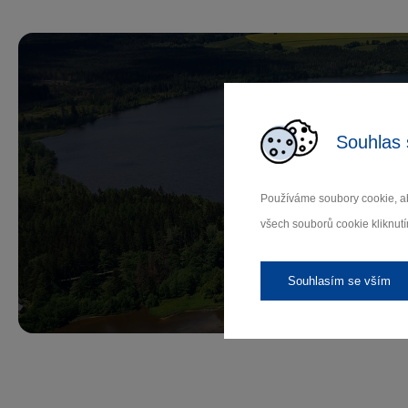
Souhlas 
Př
Používáme soubory cookie, ab
všech souborů cookie kliknutí
Záleží
Souhlasím se vším