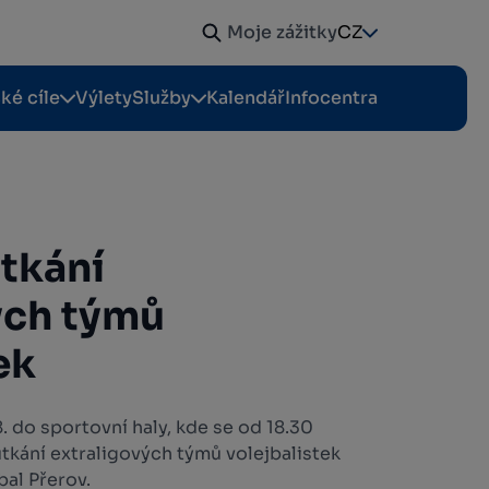
Moje zážitky
CZ
cké cíle
Výlety
Služby
Kalendář
Infocentra
utkání
ých týmů
ek
. do sportovní haly, kde se od 18.30
tkání extraligových týmů volejbalistek
bal Přerov.