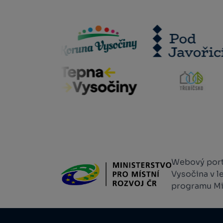
Webový portá
Vysočina v l
programu Min