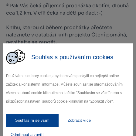
* Pak Vás čeká příjemná procházka okolím, dlouhá
cca 1,2 km. V cíli čeká na děti poklad. :-)
Knihu, kterou si během procházky přečtete
naleznete v databázi knih projektu Čtení pomáhá,
neváhejte se zapojit.
Trasa je vhodná i pro kočárky:
Souhlas s používáním cookies
Autorem projektu je nezisková organizace P.O.D.
Používáme soubory cookie, abychom vám poskytli co nejlepší online
L.I.P.O.U. z.ú.
zážitek a konzistentní informace. Můžete souhlasit se shromažďováním
všech souborů cookie kliknutím na tlačítko "Souhlasím se vším" nebo si
přizpůsobit nastavení souborů cookie kliknutím na "Zobrazit více".
Zamilujte si Vysočinu
Souhlasím se vším
Zobrazit více
Odmítnout a zavřít