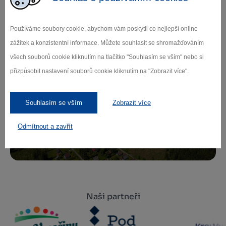
Zamilujte si Vysočinu
Používáme soubory cookie, abychom vám poskytli co nejlepší online
Přihlaste se k odběru našeho newsletteru
zážitek a konzistentní informace. Můžete souhlasit se shromažďováním
o novinkách.
všech souborů cookie kliknutím na tlačítko "Souhlasím se vším" nebo si
přizpůsobit nastavení souborů cookie kliknutím na "Zobrazit více".
Záleží nám na ochraně osobních údajů.
Souhlasím se vším
Zobrazit více
Odebírat
Odmítnout a zavřít
Naši partneři