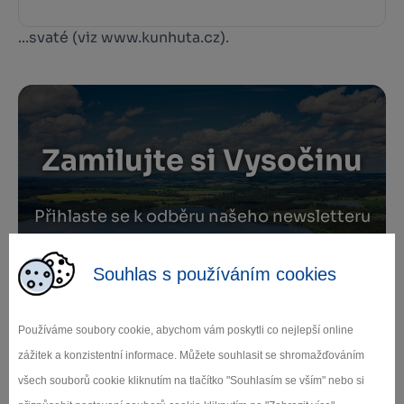
...svaté (viz www.kunhuta.cz).
Zamilujte si Vysočinu
Přihlaste se k odběru našeho newsletteru
o novinkách.
Souhlas s používáním cookies
Používáme soubory cookie, abychom vám poskytli co nejlepší online
Záleží nám na ochraně osobních údajů.
zážitek a konzistentní informace. Můžete souhlasit se shromažďováním
Odebírat
všech souborů cookie kliknutím na tlačítko "Souhlasím se vším" nebo si