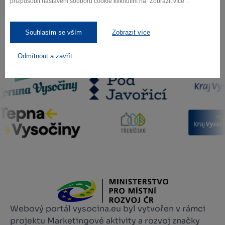
přizpůsobit nastavení souborů cookie kliknutím na "Zobrazit více".
Souhlasím se vším
Zobrazit více
Naši partneři
Odmítnout a zavřít
Webový portál vysocina.eu byl vytvořen v rámci
projektu Marketingové aktivity a rozvoj značky