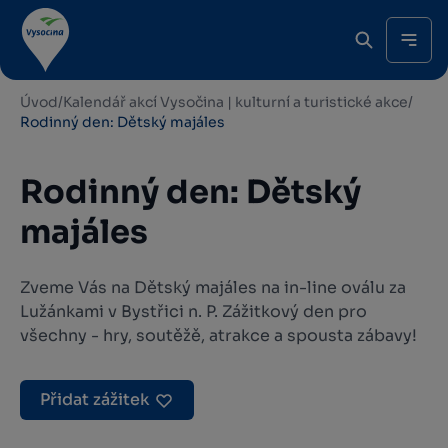
Úvod
/
Kalendář akcí Vysočina | kulturní a turistické akce
/
Rodinný den: Dětský majáles
Rodinný den: Dětský
majáles
Zveme Vás na Dětský majáles na in-line oválu za
Lužánkami v Bystřici n. P. Zážitkový den pro
všechny - hry, soutěžě, atrakce a spousta zábavy!
Přidat zážitek