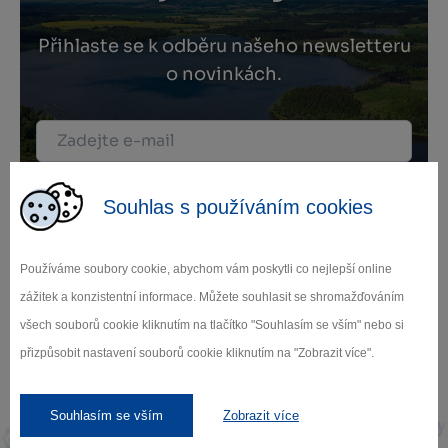
Přihlaste se k odběru našeho newsletteru
o novinkách.
Záleží nám na ochraně osobních údajů.
Souhlas s používáním cookies
Odebírat
Používáme soubory cookie, abychom vám poskytli co nejlepší online
zážitek a konzistentní informace. Můžete souhlasit se shromažďováním
všech souborů cookie kliknutím na tlačítko "Souhlasím se vším" nebo si
přizpůsobit nastavení souborů cookie kliknutím na "Zobrazit více".
Naši partneři
Souhlasím se vším
Zobrazit více