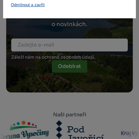
Odmítnout a zavřít
Přihlaste se k odběru našeho newsletteru
o novinkách.
Záleží nám na ochraně osobních údajů.
Odebírat
Naši partneři