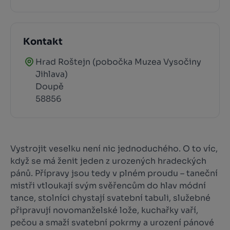
Kontakt
Hrad Roštejn (pobočka Muzea Vysočiny
Jihlava)
Doupě
58856
Vystrojit veselku není nic jednoduchého. O to víc,
když se má ženit jeden z urozených hradeckých
pánů. Přípravy jsou tedy v plném proudu – taneční
mistři vtloukají svým svěřencům do hlav módní
tance, stolníci chystají svatební tabuli, služebné
připravují novomanželské lože, kuchařky vaří,
pečou a smaží svatební pokrmy a urození pánové