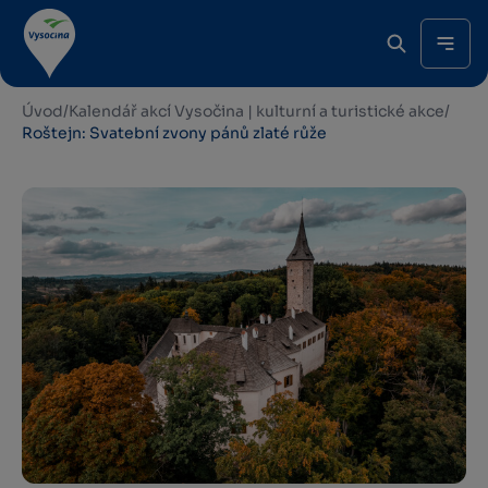
Úvod
/
Kalendář akcí Vysočina | kulturní a turistické akce
/
Roštejn: Svatební zvony pánů zlaté růže