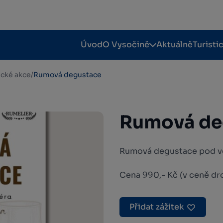
Úvod
O Vysočině
Aktuálně
Turisti
tické akce
/
Rumová degustace
Rumová de
Rumová degustace pod ve
Cena 990,- Kč (v ceně dr
Přidat zážitek