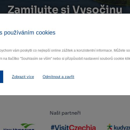
Zamilujte si Vysočinu
ihlaste se k odběru našeho newsletteru o novinká
s používáním cookies
Odebí
ychom vám poskytli co nejlepší online zážitek a konzistentní informace. Můžete 
m na tlačítko "Souhlasím se vším" nebo si přizpůsobit nastavení souborů cookie klik
 nám na ochraně osobních údajů.
Zobrazit více
Odmítnout a zavřít
Naši partneři