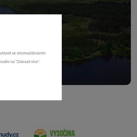
ch.
rat
souhlasit se shromažďováním
nutím na "Zobrazit více".