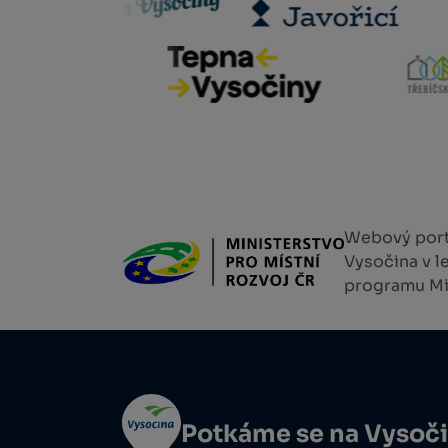
Webový portá
Vysočina v l
programu Min
Potkáme se na Vysoč