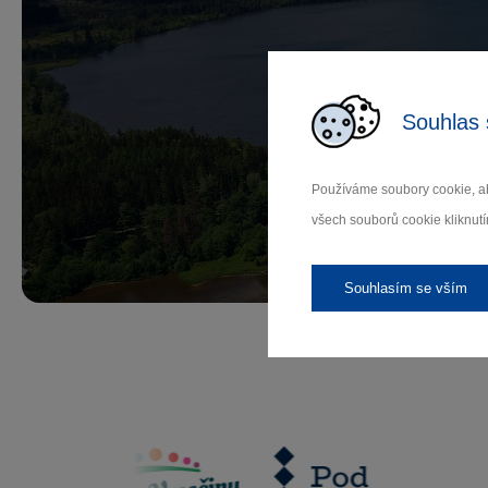
Př
Souhlas 
Používáme soubory cookie, ab
všech souborů cookie kliknutí
Záleží
Souhlasím se vším