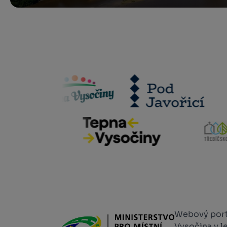
Webový portá
Vysočina v l