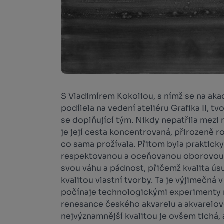
S Vladimírem Kokoliou, s nímž se na a
podílela na vedení ateliéru Grafika II, t
se doplňující tým. Nikdy nepatřila mezi 
je její cesta koncentrovaná, přirozeně ro
co sama prožívala. Přitom byla praktick
respektovanou a oceňovanou oborovou au
svou váhu a pádnost, přičemž kvalita ús
kvalitou vlastní tvorby. Ta je výjimečná
počínaje technologickými experiment
renesance českého akvarelu a akvarelov
nejvýznamnější kvalitou je ovšem tichá,