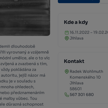
Kde a kdy
16.11.2022 – 19.02.
Jihlava
kademii dlouhodobě
vořili vyrovnaný a vzájemně
módní umělce, ale o to víc
Kontakt
zvíjená a zvazbená s tím,
y vždy pokládána za
Radek Wohlmuth
toritu, jejíž názor má
Komenského 10
udku je v souladu s
Jihlava
 v mnoha ohledech,
58601
y nebo předznamenáním
567 301 680
é malby vůbec. Tou
 ale důrazná schopnost