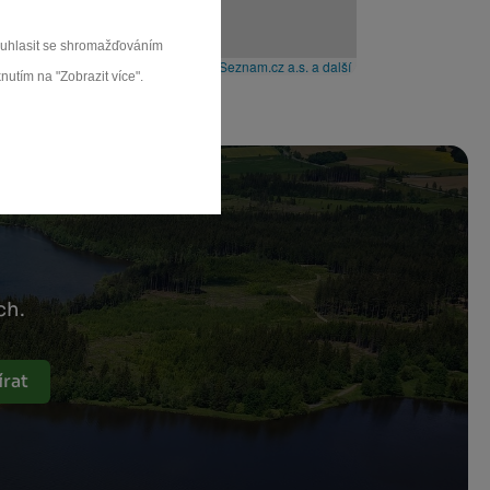
souhlasit se shromažďováním
Leaflet
|
© Seznam.cz a.s. a další
nutím na "Zobrazit více".
ch.
rat