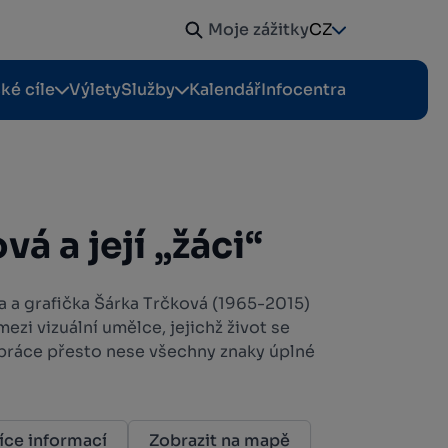
Moje zážitky
CZ
cké cíle
Výlety
Služby
Kalendář
Infocentra
vá a její „žáci“
a a grafička Šárka Trčková (1965-2015)
ezi vizuální umělce, jejichž život se
ejí práce přesto nese všechny znaky úplné
íce informací
Zobrazit na mapě