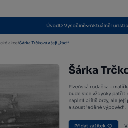
Úvod
O Vysočině
Aktuálně
Turisti
tické akce
/
Šárka Trčková a její „žáci“
Šárka Trčko
Plzeňská rodačka – malířk
bude sice vždycky patřit m
naplnil příliš brzy, ale j
a soustředěné výpovědi.
Přidat zážitek
V