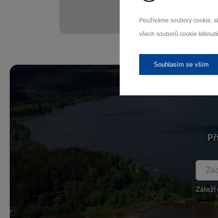
Používáme soubory cookie, ab
všech souborů cookie kliknutí
Souhlasím se vším
Př
Záleží