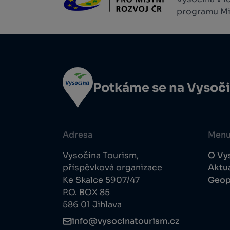
programu Min
Potkáme se na Vysoč
Adresa
Men
Vysočina Tourism,
O Vy
příspěvková organizace
Aktua
Ke Skalce 5907/47
Geop
P.O. BOX 85
586 01 Jihlava
info@vysocinatourism.cz