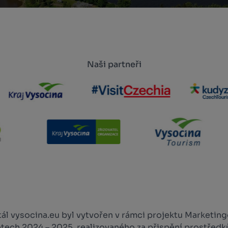
Naši partneři
l vysocina.eu byl vytvořen v rámci projektu Marketingo
etech 2024 – 2025, realizovaného za přispění prostředk