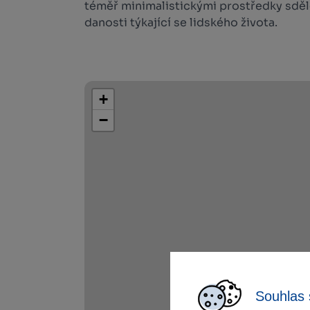
téměř minimalistickými prostředky sděl
danosti týkající se lidského života.
+
−
Souhlas 