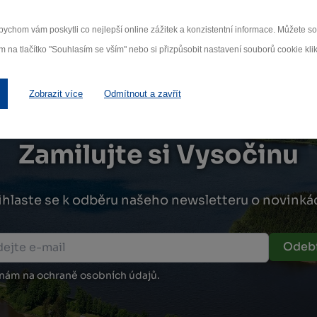
ychom vám poskytli co nejlepší online zážitek a konzistentní informace. Můžete 
m na tlačítko "Souhlasím se vším" nebo si přizpůsobit nastavení souborů cookie klik
Zobrazit více
Odmítnout a zavřít
Zamilujte si Vysočinu
ihlaste se k odběru našeho newsletteru o novinká
Odebí
 nám na ochraně osobních údajů.