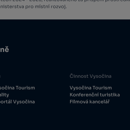
isterstva pro místní rozvoj.
ině
u
Činnost Vysočina
sočina Tourism
Vysočina Tourism
lity
Konferenční turistika
ortál Vysočina
Filmová kancelář