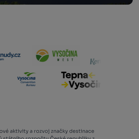
vé aktivity a rozvoj značky destinace
ů státního rozpočtu České republiky z