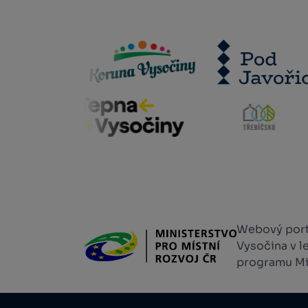
Webový portá
Vysočina v l
programu Min