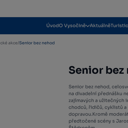
Úvod
O Vysočině
Aktuálně
Turisti
tické akce
/
Senior bez nehod
Senior bez
Senior bez nehod, celosv
na divadelní přednášku n
zajímavých a užitečných i
chodců, řidičů, cyklistů
dopravou.Kromě moderátor
předtočené scény s Jaro
Štědroněm.