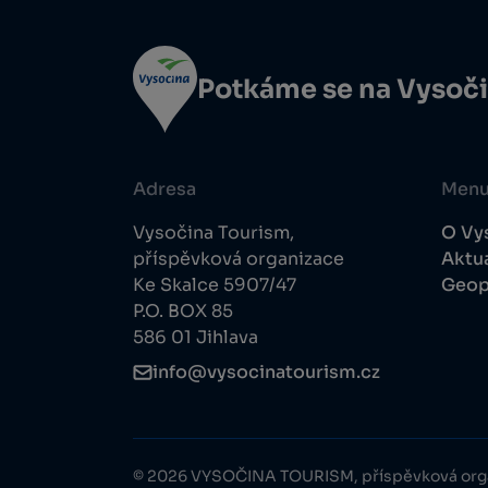
Potkáme se na Vysoč
Adresa
Men
Vysočina Tourism,
O Vy
příspěvková organizace
Aktua
Ke Skalce 5907/47
Geop
P.O. BOX 85
586 01 Jihlava
info@vysocinatourism.cz
© 2026 VYSOČINA TOURISM, příspěvková org