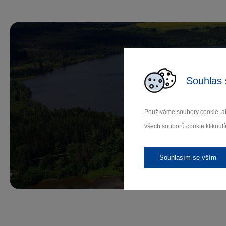
Souhlas 
Př
Používáme soubory cookie, ab
všech souborů cookie kliknutí
Záleží
Souhlasím se vším