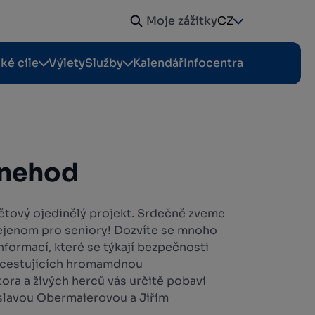
Moje zážitky
CZ
cké cíle
Výlety
Služby
Kalendář
Infocentra
 nehod
ětový ojedinělý projekt. Srdečně zveme
ejenom pro seniory! Dozvíte se mnoho
nformací, které se týkají bezpečnosti
 a cestujících hromamdnou
a a živých herců vás určitě pobaví
slavou Obermaierovou a Jiřím