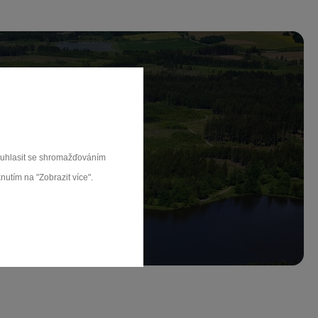
ch.
souhlasit se shromažďováním
nutím na "Zobrazit více".
rat