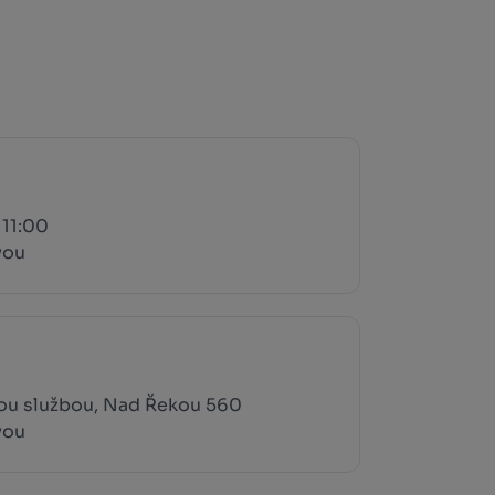
 11:00
vou
ou službou, Nad Řekou 560
vou