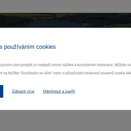
Zamilujte si Vysočinu
s používáním cookies
ihlaste se k odběru našeho newsletteru o novinká
ychom vám poskytli co nejlepší online zážitek a konzistentní informace. Můžete 
m na tlačítko "Souhlasím se vším" nebo si přizpůsobit nastavení souborů cookie klik
Odebí
 nám na ochraně osobních údajů.
Zobrazit více
Odmítnout a zavřít