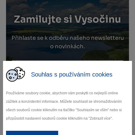
Zamilujte si Vysočinu
Přihlaste se k odběru našeho newsletteru
o novinkách.
Souhlas s používáním cookies
Záleží nám na ochraně osobních údajů.
Odebírat
Používáme soubory cookie, abychom vám poskytli co nejlepší online
zážitek a konzistentní informace. Můžete souhlasit se shromažďováním
všech souborů cookie kliknutím na tlačítko "Souhlasím se vším" nebo si
přizpůsobit nastavení souborů cookie kliknutím na "Zobrazit více".
Naši partneři