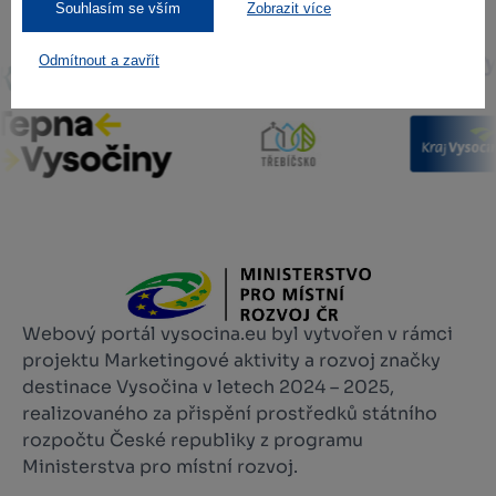
Souhlasím se vším
Zobrazit více
Odmítnout a zavřít
Webový portál vysocina.eu byl vytvořen v rámci
projektu Marketingové aktivity a rozvoj značky
destinace Vysočina v letech 2024 – 2025,
realizovaného za přispění prostředků státního
rozpočtu České republiky z programu
Ministerstva pro místní rozvoj.