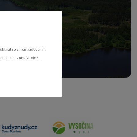
ch.
rat
souhlasit se shromažďováním
nutím na "Zobrazit více".