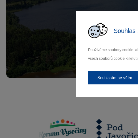
Př
Souhlas 
Používáme soubory cookie, ab
Záleží
všech souborů cookie kliknutí
Souhlasím se vším