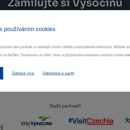
Zamilujte si Vysočinu
ihlaste se k odběru našeho newsletteru o novinká
s používáním cookies
Odebí
ychom vám poskytli co nejlepší online zážitek a konzistentní informace. Můžete 
 nám na ochraně osobních údajů.
m na tlačítko "Souhlasím se vším" nebo si přizpůsobit nastavení souborů cookie klik
Zobrazit více
Odmítnout a zavřít
Naši partneři