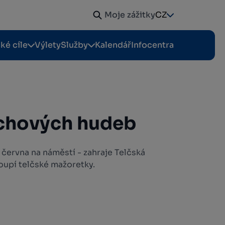
Moje zážitky
CZ
cké cíle
Výlety
Služby
Kalendář
Infocentra
echových hudeb
. června na náměstí - zahraje Telčská
toupí telčské mažoretky.