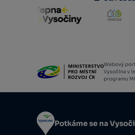
Webový portá
Vysočina v l
programu Min
Potkáme se na Vysoč