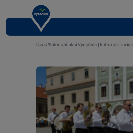
Úvod
/
Kalendář akcí Vysočina | kulturní a turis