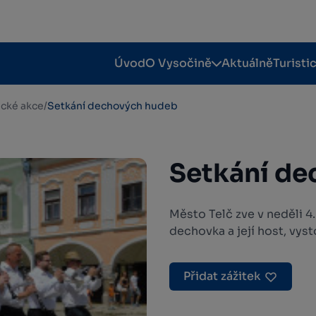
Úvod
O Vysočině
Aktuálně
Turisti
tické akce
/
Setkání dechových hudeb
Setkání d
Město Telč zve v neděli 4
dechovka a její host, vys
Přidat zážitek