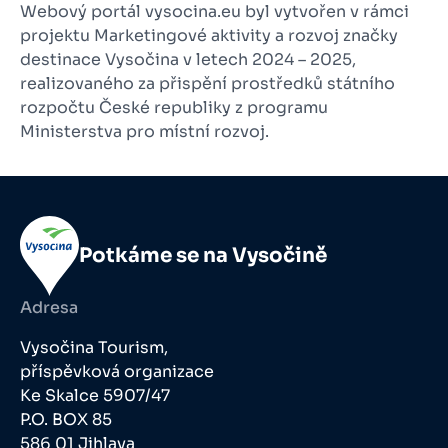
Webový portál vysocina.eu byl vytvořen v rámci
projektu Marketingové aktivity a rozvoj značky
destinace Vysočina v letech 2024 – 2025,
realizovaného za přispění prostředků státního
rozpočtu České republiky z programu
Ministerstva pro místní rozvoj.
Potkáme se na Vysočině
Adresa
Vysočina Tourism,
příspěvková organizace
Ke Skalce 5907/47
P.O. BOX 85
586 01 Jihlava