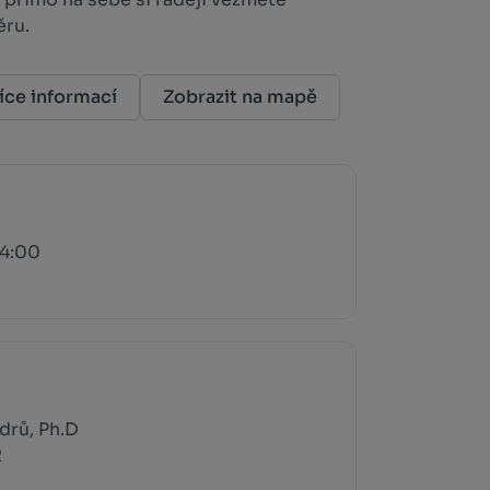
ěru.
íce informací
Zobrazit na mapě
14:00
drů, Ph.D
2