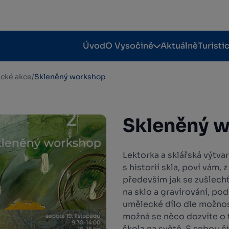
Úvod
O Vysočině
Aktuálně
Turisti
tické akce
/
Skleněný workshop
Skleněný 
Lektorka a sklářská výtva
s historií skla, poví vám, 
především jak se zušlech
na sklo a gravírování, po
umělecké dílo dle možnost
možná se něco dozvíte o t
škola na světě. S sebou č