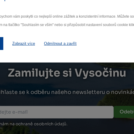
ychom vám poskytli co nejlepší online zážitek a konzistentní informace. Můžete 
m na tlačítko "Souhlasím se vším" nebo si přizpůsobit nastavení souborů cookie klik
Zobrazit více
Odmítnout a zavřít
Zamilujte si Vysočinu
ihlaste se k odběru našeho newsletteru o novinká
Odebí
 nám na ochraně osobních údajů.