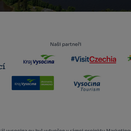
Naši partneři
l vysocina.eu byl vytvořen v rámci projektu Marketingo