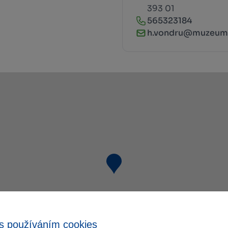
393 01
565323184
h.vondru@muzeum
s používáním cookies