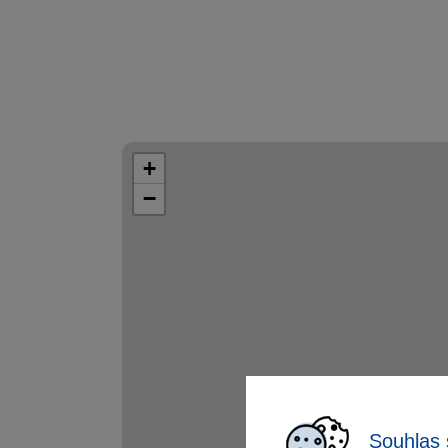
+
−
Souhlas 