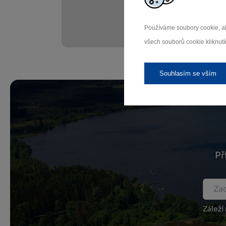
Používáme soubory cookie, ab
všech souborů cookie kliknutí
Souhlasím se vším
Př
Záleží