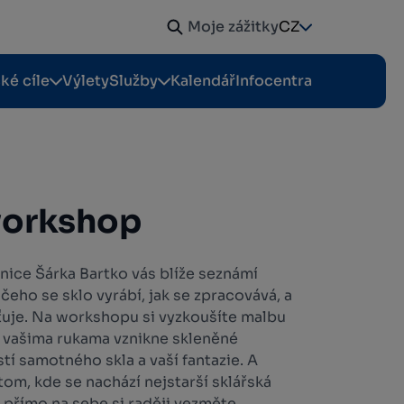
Moje zážitky
CZ
cké cíle
Výlety
Služby
Kalendář
Infocentra
workshop
rnice Šárka Bartko vás blíže seznámí
z čeho se sklo vyrábí, jak se zpracovává, a
ťuje. Na workshopu si vyzkoušíte malbu
d vašima rukama vznikne skleněné
í samotného skla a vaší fantazie. A
om, kde se nachází nejstarší sklářská
i přímo na sebe si raději vezměte