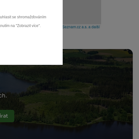
souhlasit se shromažďováním
nutím na "Zobrazit více".
Leaflet
|
© Seznam.cz a.s. a další
ch.
rat