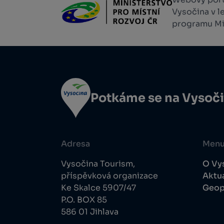
Vysočina v l
programu Min
Potkáme se na Vysoč
Adresa
Men
Vysočina Tourism,
O Vy
příspěvková organizace
Aktua
Ke Skalce 5907/47
Geop
P.O. BOX 85
586 01 Jihlava