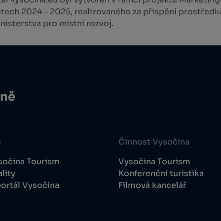
etech 2024 – 2025, realizovaného za přispění prostředk
isterstva pro místní rozvoj.
ině
u
Činnost Vysočina
sočina Tourism
Vysočina Tourism
lity
Konferenční turistika
ortál Vysočina
Filmová kancelář