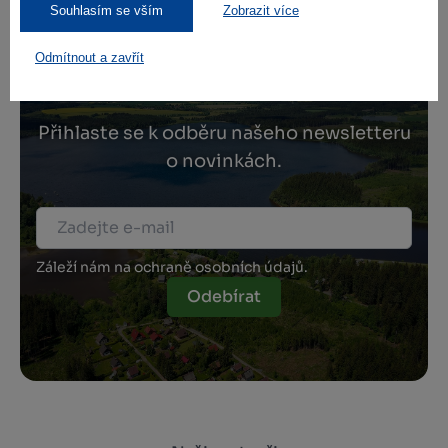
Souhlasím se vším
Zobrazit více
Odmítnout a zavřít
Zamilujte si Vysočinu
Přihlaste se k odběru našeho newsletteru
o novinkách.
Záleží nám na ochraně osobních údajů.
Odebírat