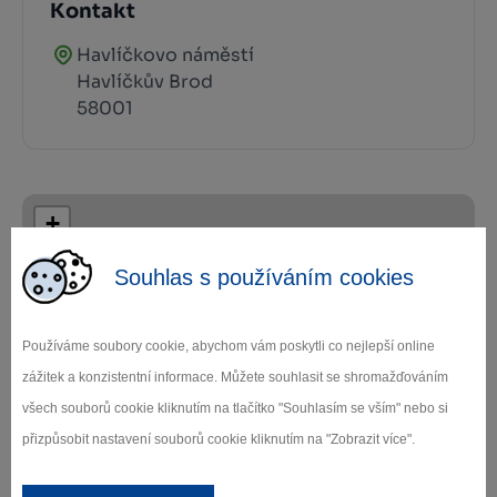
Kontakt
Havlíčkovo náměstí
Havlíčkův Brod
58001
+
−
Souhlas s používáním cookies
Používáme soubory cookie, abychom vám poskytli co nejlepší online
zážitek a konzistentní informace. Můžete souhlasit se shromažďováním
všech souborů cookie kliknutím na tlačítko "Souhlasím se vším" nebo si
Leaflet
|
© Seznam.cz a.s. a další
přizpůsobit nastavení souborů cookie kliknutím na "Zobrazit více".