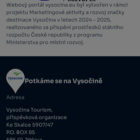
Webový portál vysocina.eu byl vytvořen v rámci
projektu Marketingové aktivity a rozvoj značky
destinace Vysočina v letech 2024 – 2025,
realizovaného za přispění prostředků státního
rozpočtu České republiky z programu
Ministerstva pro místní rozvoj.
Potkáme se na Vysočině
Adresa
Vysočina Tourism,
příspěvková organizace
Ke Skalce 5907/47
P.O. BOX 85
586 01 Jihlava