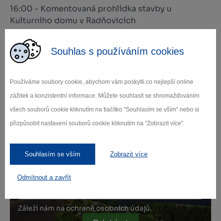
16:00 - Komentovaná prohlídka stavby u
Kulturního domu v Radňovicích
14:30 - Výstava v Obecním domě v Radňovicích
Souhlas s používáním cookies
Používáme soubory cookie, abychom vám poskytli co nejlepší online
zážitek a konzistentní informace. Můžete souhlasit se shromažďováním
Zamilujte si Vysočinu
všech souborů cookie kliknutím na tlačítko "Souhlasím se vším" nebo si
přizpůsobit nastavení souborů cookie kliknutím na "Zobrazit více".
Přihlaste se k odběru našeho newsletteru
Souhlasím se vším
Zobrazit více
o novinkách.
Odmítnout a zavřít
Záleží nám na ochraně osobních údajů.