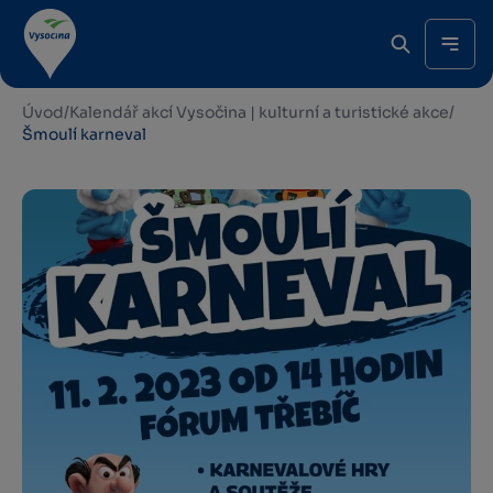
Úvod
/
Kalendář akcí Vysočina | kulturní a turistické akce
/
Šmoulí karneval