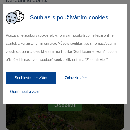
Národního domu.
Souhlas s používáním cookies
Používáme soubory cookie, abychom vám poskytli co nejlepší online
Zamilujte si Vysočinu
zážitek a konzistentní informace. Můžete souhlasit se shromažďováním
všech souborů cookie kliknutím na tlačítko "Souhlasím se vším" nebo si
Přihlaste se k odběru našeho newsletteru
přizpůsobit nastavení souborů cookie kliknutím na "Zobrazit více".
o novinkách.
Souhlasím se vším
Zobrazit více
Odmítnout a zavřít
Záleží nám na ochraně osobních údajů.
Odebírat