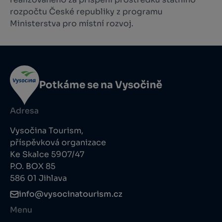
rozpočtu České republiky z programu
Ministerstva pro místní rozvoj.
Potkáme se na Vysočině
Adresa
Vysočina Tourism,
příspěvková organizace
Ke Skalce 5907/47
P.O. BOX 85
586 01 Jihlava
info@vysocinatourism.cz
Menu