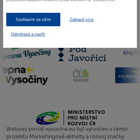
přizpůsobit nastavení souborů cookie kliknutím na "Zobrazit více".
Souhlasím se vším
Zobrazit více
Naši partneři
Odmítnout a zavřít
Webový portál vysocina.eu byl vytvořen v rámci
projektu Marketingové aktivity a rozvoj značky