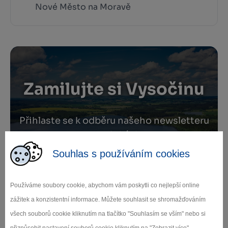
Nové Město na Moravě
Zamilujte si Vysočinu
Přihlaste se k odběru našeho newsletteru
o novinkách.
Souhlas s používáním cookies
Používáme soubory cookie, abychom vám poskytli co nejlepší online
Záleží nám na ochraně osobních údajů.
zážitek a konzistentní informace. Můžete souhlasit se shromažďováním
Odebírat
všech souborů cookie kliknutím na tlačítko "Souhlasím se vším" nebo si