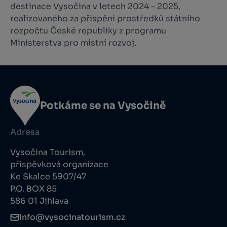
destinace Vysočina v letech 2024 – 2025,
realizovaného za přispění prostředků státního
rozpočtu České republiky z programu
Ministerstva pro místní rozvoj.
Potkáme se na Vysočině
Adresa
Vysočina Tourism,
příspěvková organizace
Ke Skalce 5907/47
P.O. BOX 85
586 01 Jihlava
info@vysocinatourism.cz