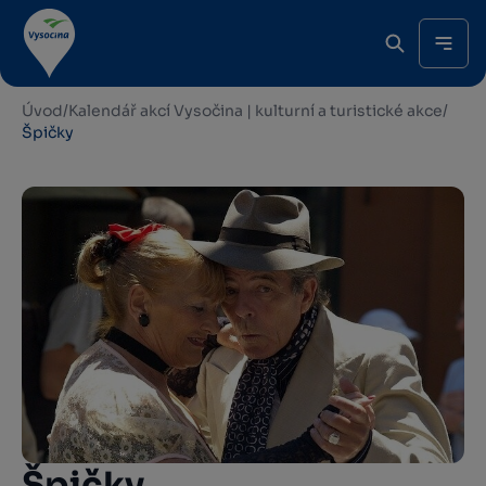
Úvod
/
Kalendář akcí Vysočina | kulturní a turistické akce
/
Špičky
Špičky