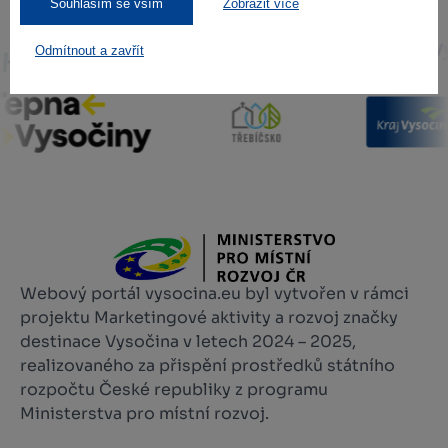
Souhlasím se vším
Zobrazit více
Odmítnout a zavřít
Webový portál vysocina.eu byl vytvořen v rámci
projektu Marketingové aktivity a rozvoj značky
destinace Vysočina v letech 2024 – 2025,
realizovaného za přispění prostředků státního
rozpočtu České republiky z programu
Ministerstva pro místní rozvoj.