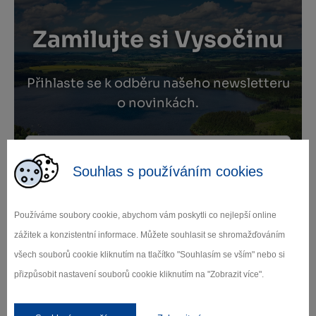
Zamilujte si Vysočinu
Přihlaste se k odběru našeho newsletteru
o novinkách.
Souhlas s používáním cookies
Záleží nám na ochraně osobních údajů.
Odebírat
Používáme soubory cookie, abychom vám poskytli co nejlepší online
zážitek a konzistentní informace. Můžete souhlasit se shromažďováním
všech souborů cookie kliknutím na tlačítko "Souhlasím se vším" nebo si
přizpůsobit nastavení souborů cookie kliknutím na "Zobrazit více".
Naši partneři