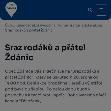
Úvod
/
Kalendář akcí Vysočina | kulturní a turistické akce
/
Sraz rodáků a přátel Ždánic
Sraz rodáků a přátel
Ždánic
Obec Ždánice Vás srdečn zve na "Sraz rodáků a
přátel Ždánic", který se uskuteční 20. srpna od
14.00 hod. Celá akce proběhne v areálu výletiště
pod bývalou školou. Po celou dobu bude k
poslechu a k tanci hrát kapela "Bobrůvanka"a dívčí
kapela "Divoženky".