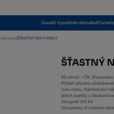
Úvod
O Vysočině
Aktuálně
Turisti
tické akce
/
ŠŤASTNÝ NOVÝ ROK 2
ŠŤASTNÝ 
93 minut - ČR, Slovensk
Příběh dlouho očekávanéh
ruku Hanu. Následující dě
jejich svatby u českosl
Vstupné 130 Kč
Vstupenky si můžete zako