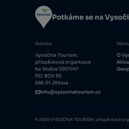
Potkáme se na Vysoč
Adresa
Men
Vysočina Tourism,
O Vy
příspěvková organizace
Aktua
Ke Skalce 5907/47
Geop
P.O. BOX 85
586 01 Jihlava
info@vysocinatourism.cz
© 2026 VYSOČINA TOURISM, příspěvková org