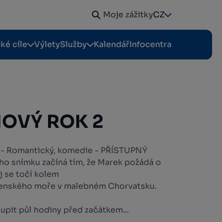
Moje zážitky
CZ
cké cíle
Výlety
Služby
Kalendář
Infocentra
NOVÝ ROK 2
o - Romantický, komedie - PŘÍSTUPNÝ
o snímku začíná tím, že Marek požádá o
j se točí kolem
ovenského moře v malebném Chorvatsku.
upit půl hodiny před začátkem...