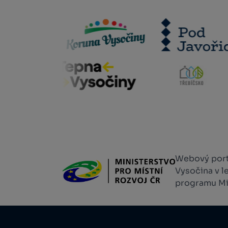
Webový portá
Vysočina v l
programu Min