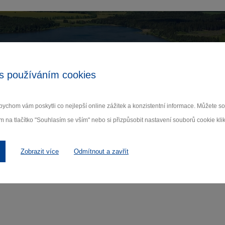
Zamilujte si Vysočinu
s používáním cookies
ihlaste se k odběru našeho newsletteru o novinká
ychom vám poskytli co nejlepší online zážitek a konzistentní informace. Můžete 
Odebí
m na tlačítko "Souhlasím se vším" nebo si přizpůsobit nastavení souborů cookie klik
 nám na ochraně osobních údajů.
Zobrazit více
Odmítnout a zavřít