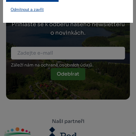
Zamilujte si Vysočinu
Odmítnout a zavřít
Přihlaste se k odběru našeho newsletteru
o novinkách.
Záleží nám na ochraně osobních údajů.
Odebírat
Naši partneři