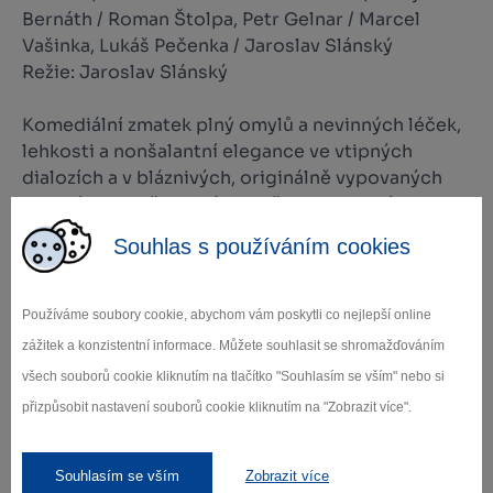
Bernáth / Roman Štolpa, Petr Gelnar / Marcel
Vašinka, Lukáš Pečenka / Jaroslav Slánský
Režie: Jaroslav Slánský
Komediální zmatek plný omylů a nevinných léček,
lehkosti a nonšalantní elegance ve vtipných
dialozích a v bláznivých, originálně vypovaných
situacích. To vše ve výsostně francouzském stylu.
Průšvih střídá průšvih, pohroma pohromu v tempu
Souhlas s používáním cookies
přímo hektickém...
Vstupné: 380/ 410 Kč
Používáme soubory cookie, abychom vám poskytli co nejlepší online
zážitek a konzistentní informace. Můžete souhlasit se shromažďováním
Případně zbylé vstupenky v prodeji od 22. 9. 2022
všech souborů cookie kliknutím na tlačítko "Souhlasím se vším" nebo si
přizpůsobit nastavení souborů cookie kliknutím na "Zobrazit více".
Souhlasím se vším
Zobrazit více