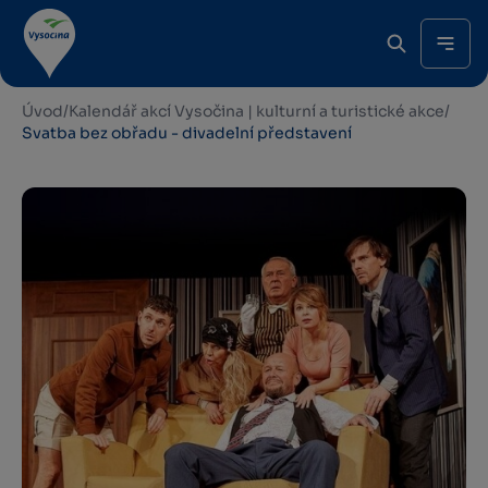
Úvod
/
Kalendář akcí Vysočina | kulturní a turistické akce
/
Svatba bez obřadu - divadelní představení