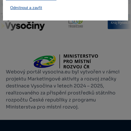
Odmítnout a zavřít
Webový portál vysocina.eu byl vytvořen v rámci
projektu Marketingové aktivity a rozvoj značky
destinace Vysočina v letech 2024 – 2025,
realizovaného za přispění prostředků státního
rozpočtu České republiky z programu
Ministerstva pro místní rozvoj.