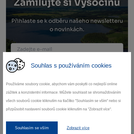
Zamilujte si Vysočinu
Přihlaste se k odběru našeho newsletteru
o novinkách.
Záleží nám na ochraně osobních údajů.
Souhlas s používáním cookies
Odebírat
Používáme soubory cookie, abychom vám poskytli co nejlepší online
zážitek a konzistentní informace. Můžete souhlasit se shromažďováním
všech souborů cookie kliknutím na tlačítko "Souhlasím se vším" nebo si
přizpůsobit nastavení souborů cookie kliknutím na "Zobrazit více".
Naši partneři
Souhlasím se vším
Zobrazit více